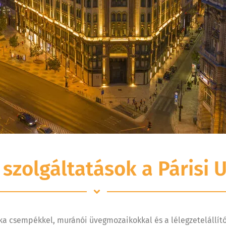
szolgáltatások a Párisi 
ika csempékkel, muránói üvegmozaikokkal és a lélegzetelállít