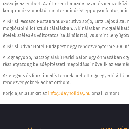
ragadja az embert. Az étterem hamar a hazai és nemzetközi k
kompromisszumoktól mentes minőség éppolyan fontos, mint 
A Párisi Passage Restaurant executive séfje, Lutz Lajos ált
megkóstolni letisztult tálalásban. A kínálatban megtalálható
ételek széles és változatos italkínálattal, valamint lenyűg
A Párisi Udvar Hotel Budapest négy rendezvényterme 300 nég
A legnagyobb, hatszög alakú Párisi Salon egy önmagában egy
részletgazdag belsőépítészeti megoldásai növelik az esemé
Az elegáns és funkcionális termek mellett egy egyedülálló b
rendezvényeknek adhat otthont.
Kérje ajánlatunkat az
info@dayholiday.hu
email címen!