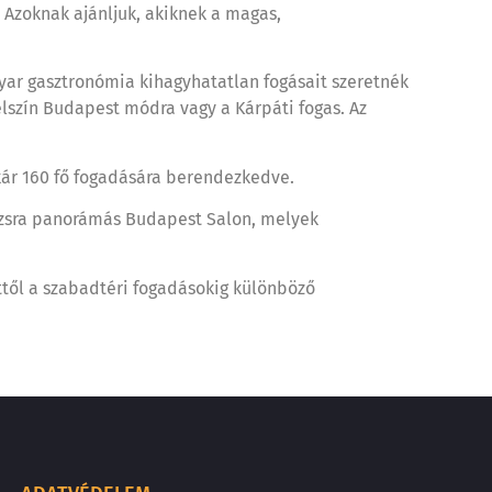
 Azoknak ajánljuk, akiknek a magas,
gyar gasztronómia kihagyhatatlan fogásait szeretnék
élszín Budapest módra vagy a Kárpáti fogas. Az
kár 160 fő fogadására berendezkedve.
zázsra panorámás Budapest Salon, melyek
ttől a szabadtéri fogadásokig különböző