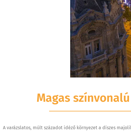
Magas színvonalú 
A varázslatos, múlt századot idéző környezet a díszes majol