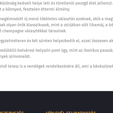
özönség kedvelt helye lett és töretlenül pezsgő élet jellemzi.
a könnyed, fesztelen éttermi élmény.
al megálmodott új menü tökéletes választás azoknak, akik a ma
ak olyan örök klasszikusok, mint a zsírjában sült libamáj, a b
öző champagne választékkal társulnak.
yzetméteren és két szinten helyezkedik el, ezzel összesen a
edülálló belvárosi helyszín pont úgy, mint az ikonikus pass
nyek színvonalát.
első terasz is a vendégek rendelkezésére áll, ami a kávészüne