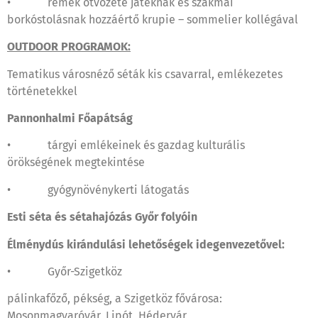
• remek ötvözete játéknak és szakmai
borkóstolásnak hozzáértő krupie – sommelier kollégával
OUTDOOR PROGRAMOK:
Tematikus városnéző séták kis csavarral, emlékezetes
történetekkel
Pannonhalmi Főapátság
• tárgyi emlékeinek és gazdag kulturális
örökségének megtekintése
• gyógynövénykerti látogatás
Esti séta és sétahajózás Győr folyóin
Élménydús kirándulási lehetőségek idegenvezetővel:
• Győr-Szigetköz
pálinkafőző, pékség, a Szigetköz fővárosa:
Mosonmagyaróvár, Lipót, Hédervár