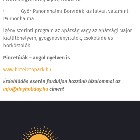
• Győr-Panonnhalmi Borvidék kis falvai, valamint
Pannonhalma
igény szerinti program az Apátság vagy az Apátsági Major
kiállítóhelyein, gyógynövényitalok, csokoládé és
borkóstolók
Pincetúrák – angol nyelven is
www.hoteletopark.hu
Érdeklődés esetén forduljon hozzánk bizalommal az
info@dayholiday.hu
címen!