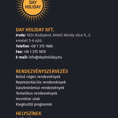
DAY HOLIDAY KFT.
Iroda:
1024 Budapest, Keleti Károly utca 9., 2.
emelet 5-6 ajtó.
Telefon:
+36 1 315 1666
F
a
x
:
+36 1 315 1670
E
-mail:
info@dayholiday.hu
RENDEZVÉNYSZERVEZÉS
Belső céges rendezvények
Reprezentációs rendezvények
Gasztronómiai rendezvények
Tematikus rendezvények
Incentive utak
Kiegészítő programok
HELYSZÍNEK