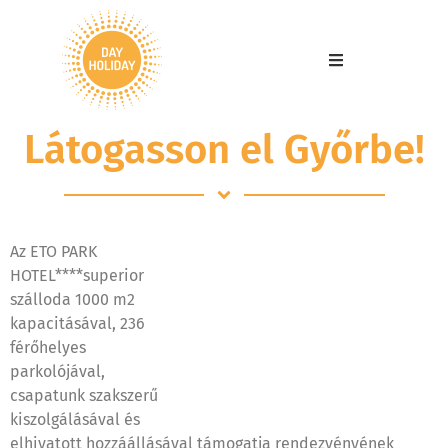
Látogasson el Győrbe!
Az ETO PARK
HOTEL****superior
szálloda 1000 m2
kapacitásával, 236
férőhelyes
parkolójával,
csapatunk szakszerű
kiszolgálásával és
elhivatott hozzáállásával támogatja rendezvényének