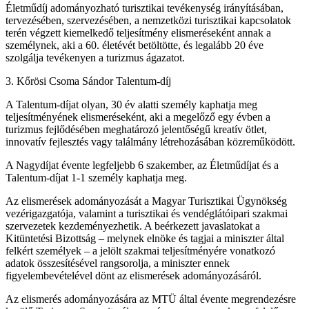
Életműdíj adományozható turisztikai tevékenység irányításában,
tervezésében, szervezésében, a nemzetközi turisztikai kapcsolatok
terén végzett kiemelkedő teljesítmény elismeréseként annak a
személynek, aki a 60. életévét betöltötte, és legalább 20 éve
szolgálja tevékenyen a turizmus ágazatot.
3. Kőrösi Csoma Sándor Talentum-díj
A Talentum-díjat olyan, 30 év alatti személy kaphatja meg
teljesítményének elismeréseként, aki a megelőző egy évben a
turizmus fejlődésében meghatározó jelentőségű kreatív ötlet,
innovatív fejlesztés vagy találmány létrehozásában közreműködött.
A Nagydíjat évente legfeljebb 6 szakember, az Életműdíjat és a
Talentum-díjat 1-1 személy kaphatja meg.
Az elismerések adományozását a Magyar Turisztikai Ügynökség
vezérigazgatója, valamint a turisztikai és vendéglátóipari szakmai
szervezetek kezdeményezhetik. A beérkezett javaslatokat a
Kitüntetési Bizottság – melynek elnöke és tagjai a miniszter által
felkért személyek – a jelölt szakmai teljesítményére vonatkozó
adatok összesítésével rangsorolja, a miniszter ennek
figyelembevételével dönt az elismerések adományozásáról.
Az elismerés adományozására az MTÜ által évente megrendezésre