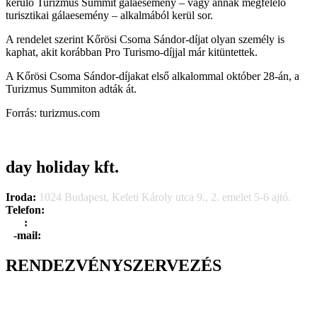
kerülő Turizmus Summit gálaesemény – vagy annak megfelelő
turisztikai gálaesemény – alkalmából kerül sor.
A rendelet szerint Kőrösi Csoma Sándor-díjat olyan személy is
kaphat, akit korábban Pro Turismo-díjjal már kitüntettek.
A Kőrösi Csoma Sándor-díjakat első alkalommal október 28-án, a
Turizmus Summiton adták át.
Forrás: turizmus.com
day holiday kft.
Iroda:
1024 Budapest, Keleti Károly utca 9., 2. emelet 5-6 ajtó.
Telefon:
+36 1 315 1666
F
a
x
:
+36 1 315 1670
E
-mail:
info@dayholiday.hu
RENDEZVÉNYSZERVEZÉS
Belső céges rendezvények
Reprezentációs rendezvények