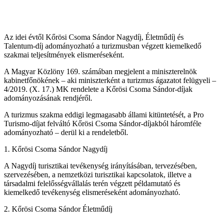
Az idei évtől Kőrösi Csoma Sándor Nagydíj, Életműdíj és
Talentum-díj adományozható a turizmusban végzett kiemelkedő
szakmai teljesítmények elismeréseként.
A Magyar Közlöny 169. számában megjelent a miniszterelnök
kabinetfőnökének – aki miniszterként a turizmus ágazatot felügyeli –
4/2019. (X. 17.) MK rendelete a Kőrösi Csoma Sándor-díjak
adományozásának rendjéről.
A turizmus szakma eddigi legmagasabb állami kitüntetését, a Pro
Turismo-díjat felváltó Kőrösi Csoma Sándor-díjakból háromféle
adományozható – derül ki a rendeletből.
1. Kőrösi Csoma Sándor Nagydíj
A Nagydíj turisztikai tevékenység irányításában, tervezésében,
szervezésében, a nemzetközi turisztikai kapcsolatok, illetve a
társadalmi felelősségvállalás terén végzett példamutató és
kiemelkedő tevékenység elismeréseként adományozható.
2. Kőrösi Csoma Sándor Életműdíj