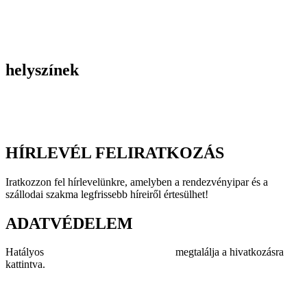
Gasztronómiai rendezvények
Tematikus rendezvények
Incentive utak
Kiegészítő programok
helyszínek
Szállodák
Éttermek
Rendezvényhelyszínek
HÍRLEVÉL FELIRATKOZÁS
Iratkozzon fel hírlevelünkre, amelyben a rendezvényipar és a
szállodai szakma legfrissebb híreiről értesülhet!
ADATVÉDELEM
Hatályos
adatvédelmi szabályzatunkat
megtalálja a hivatkozásra
kattintva.
Impresszum