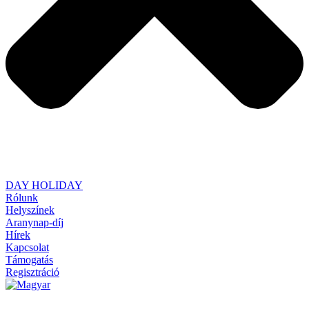
DAY HOLIDAY
Rólunk
Helyszínek
Aranynap-díj
Hírek
Kapcsolat
Támogatás
Regisztráció