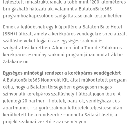
fejlesztett infrastruktúrának, a több mint 1200 kilométeres
bringázható hálózatnak, valamint a BalatonBike365
programhoz kapcsolódó szolgáltatásoknak köszönhetően.
Ennek a fejlődésnek egyik új pillére a Balaton Bike Hotel
(BBH) hálózat, amely a kerékpáros vendégekre specializált
szálláshelyeket fogja össze egységes szakmai és
szolgáltatási keretben. A koncepciót a Tour de Zalakaros
kerékpáros esemény szakmai programjában mutatták be
Zalakaroson.
Egységes minőségi rendszer a kerékpáros vendégekért
A BalatonBike365 Nonprofit Kft. által működtetett program
célja, hogy a Balaton térségében egységesen magas
színvonalú kerékpáros szálláshely-hálózat jöjjön létre. A
jelenlegi 20 partner – hotelek, panziók, vendégházak és
apartmanok – szigorú szakmai feltételek teljesítése után
kerülhetett be a rendszerbe – mondta Szilasi László, a
projekt szakmai vezetője az eseményen.