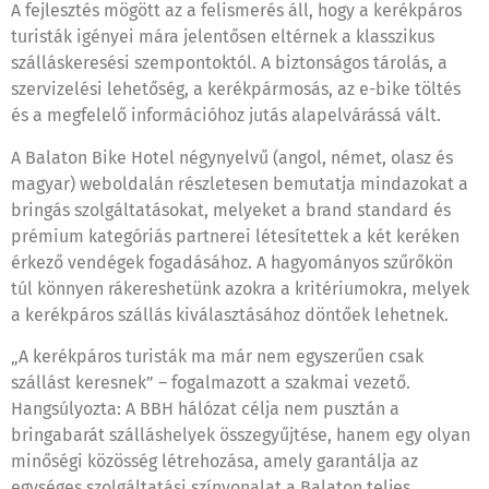
A fejlesztés mögött az a felismerés áll, hogy a kerékpáros
turisták igényei mára jelentősen eltérnek a klasszikus
szálláskeresési szempontoktól. A biztonságos tárolás, a
szervizelési lehetőség, a kerékpármosás, az e-bike töltés
és a megfelelő információhoz jutás alapelvárássá vált.
A Balaton Bike Hotel négynyelvű (angol, német, olasz és
magyar) weboldalán részletesen bemutatja mindazokat a
bringás szolgáltatásokat, melyeket a brand standard és
prémium kategóriás partnerei létesítettek a két keréken
érkező vendégek fogadásához. A hagyományos szűrőkön
túl könnyen rákereshetünk azokra a kritériumokra, melyek
a kerékpáros szállás kiválasztásához döntőek lehetnek.
„A kerékpáros turisták ma már nem egyszerűen csak
szállást keresnek” – fogalmazott a szakmai vezető.
Hangsúlyozta: A BBH hálózat célja nem pusztán a
bringabarát szálláshelyek összegyűjtése, hanem egy olyan
minőségi közösség létrehozása, amely garantálja az
egységes szolgáltatási színvonalat a Balaton teljes