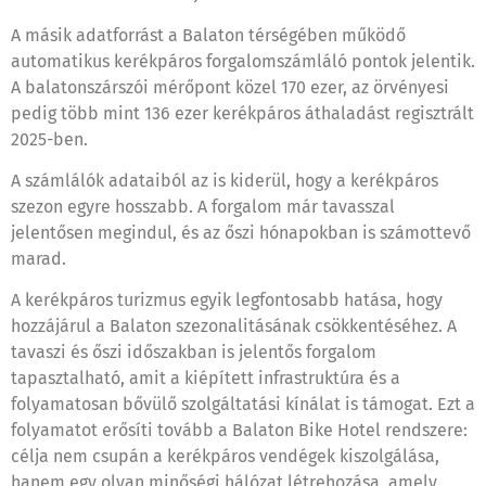
A másik adatforrást a Balaton térségében működő
automatikus kerékpáros forgalomszámláló pontok jelentik.
A balatonszárszói mérőpont közel 170 ezer, az örvényesi
pedig több mint 136 ezer kerékpáros áthaladást regisztrált
2025-ben.
A számlálók adataiból az is kiderül, hogy a kerékpáros
szezon egyre hosszabb. A forgalom már tavasszal
jelentősen megindul, és az őszi hónapokban is számottevő
marad.
A kerékpáros turizmus egyik legfontosabb hatása, hogy
hozzájárul a Balaton szezonalitásának csökkentéséhez. A
tavaszi és őszi időszakban is jelentős forgalom
tapasztalható, amit a kiépített infrastruktúra és a
folyamatosan bővülő szolgáltatási kínálat is támogat. Ezt a
folyamatot erősíti tovább a Balaton Bike Hotel rendszere:
célja nem csupán a kerékpáros vendégek kiszolgálása,
hanem egy olyan minőségi hálózat létrehozása, amely