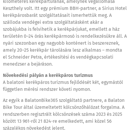
kilométeres kerékpártúrának, amelynek végállomása
Keszthely volt. Itt egy prémium BBH-partner, a Sirius Hotel
kerékpárosbarát szolgáltatásait ismerhettük meg. A
szálloda vendégei extra szolgáltatásként akár a
szobájukba is felvihetik a kerékpárjukat, emellett a ház
területén 0–24 órás kerékpármosó is rendelkezésükre áll. A
nyári szezonban egy nagyobb konténert is beszereznek,
amely 20–25 kerékpár tárolására lesz alkalmas – mondta
el Schneider Petra, értékesítési és vendégkapcsolati
menedzser a bejáráson.
Növekedési pályán a kerékpáros turizmus
A balatoni kerékpáros turizmus fejlődését két, egymástól
független mérési rendszer követi nyomon.
Az egyik a BalatonBike365 szolgáltató partnere, a Balaton
Bike Tour által üzemeltetett kölcsönzőhálózat forgalma. A
rendszerben regisztrált kölcsönzések száma 2023 és 2025
között 13 961-ről 21 824-re emelkedett, ami közel 56
százalékos növekedést jelent.