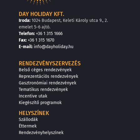
DAY HOLIDAY KFT.
Iroda:
1024 Budapest, Keleti Károly utca 9., 2.
emelet 5-6 ajtó.
Telefon:
+36 1 315 1666
F
a
x
:
+36 1 315 1670
E
-mail:
info@dayholiday.hu
RENDEZVÉNYSZERVEZÉS
Belső céges rendezvények
Reprezentációs rendezvények
Gasztronómiai rendezvények
Tematikus rendezvények
Incentive utak
Kiegészítő programok
HELYSZÍNEK
Szállodák
Éttermek
Rendezvényhelyszínek