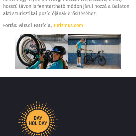
hosszú távon is fenntartható módon járul hozzá a Balaton
aktív turisztikai pozíciójának erősítéséhez.
Forrás: Váradi Patrícia,
Turizmus.com