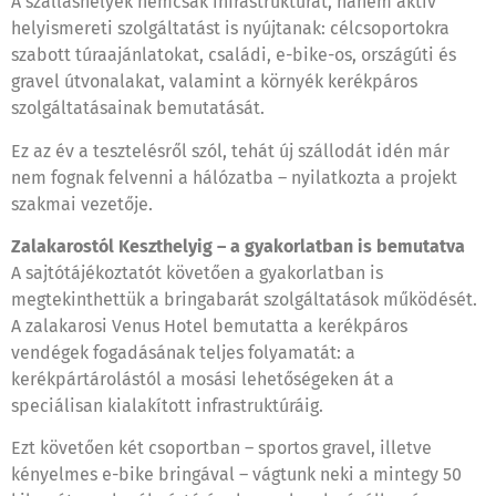
A szálláshelyek nemcsak infrastruktúrát, hanem aktív
helyismereti szolgáltatást is nyújtanak: célcsoportokra
szabott túraajánlatokat, családi, e-bike-os, országúti és
gravel útvonalakat, valamint a környék kerékpáros
szolgáltatásainak bemutatását.
Ez az év a tesztelésről szól, tehát új szállodát idén már
nem fognak felvenni a hálózatba – nyilatkozta a projekt
szakmai vezetője.
Zalakarostól Keszthelyig – a gyakorlatban is bemutatva
A sajtótájékoztatót követően a gyakorlatban is
megtekinthettük a bringabarát szolgáltatások működését.
A zalakarosi Venus Hotel bemutatta a kerékpáros
vendégek fogadásának teljes folyamatát: a
kerékpártárolástól a mosási lehetőségeken át a
speciálisan kialakított infrastruktúráig.
Ezt követően két csoportban – sportos gravel, illetve
kényelmes e-bike bringával – vágtunk neki a mintegy 50