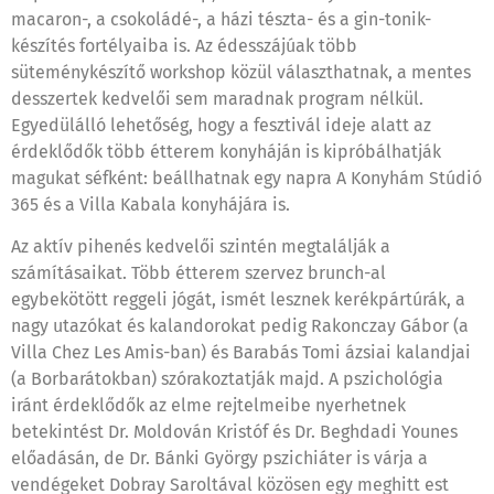
macaron-, a csokoládé-, a házi tészta- és a gin-tonik-
készítés fortélyaiba is. Az édesszájúak több
süteménykészítő workshop közül választhatnak, a mentes
desszertek kedvelői sem maradnak program nélkül.
Egyedülálló lehetőség, hogy a fesztivál ideje alatt az
érdeklődők több étterem konyháján is kipróbálhatják
magukat séfként: beállhatnak egy napra A Konyhám Stúdió
365 és a Villa Kabala konyhájára is.
Az aktív pihenés kedvelői szintén megtalálják a
számításaikat. Több étterem szervez brunch-al
egybekötött reggeli jógát, ismét lesznek kerékpártúrák, a
nagy utazókat és kalandorokat pedig Rakonczay Gábor (a
Villa Chez Les Amis-ban) és Barabás Tomi ázsiai kalandjai
(a Borbarátokban) szórakoztatják majd. A pszichológia
iránt érdeklődők az elme rejtelmeibe nyerhetnek
betekintést Dr. Moldován Kristóf és Dr. Beghdadi Younes
előadásán, de Dr. Bánki György pszichiáter is várja a
vendégeket Dobray Saroltával közösen egy meghitt est