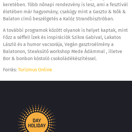
keretében. Több nőnapi rendezvény is lesz, ami a fesztivál
életében már hagyomány, csakúgy mint a Gaszto & Nők &
Balaton című beszélgetés a Kalóz Strandbisztróban.
A további programok között olyanok is helyet kaptak, mint
Főzz a séffel! Ízek és inspirációk Szikra Gabival, Lakatos
László és a humor vacsorája, Vegán gasztroélmény a
Balatonon, Steaksütő workshop Mede Ádámmal , illetve
Bor & bonbon kóstoló csokoládékészítéssel.
Forrás:
Turizmus Online