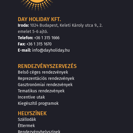
DAY HOLIDAY KFT.
Iroda:
1024 Budapest, Keleti Károly utca 9., 2.
emelet 5-6 ajtó.
Telefon:
+36 1 315 1666
F
a
x
:
+36 1 315 1670
E
-mail:
info@dayholiday.hu
RENDEZVÉNYSZERVEZÉS
Belső céges rendezvények
Reprezentációs rendezvények
Gasztronómiai rendezvények
Tematikus rendezvények
Incentive utak
Kiegészítő programok
HELYSZÍNEK
Szállodák
Éttermek
Rendezvényhelyszínek