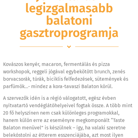
legizgalmasabb
balatoni
gasztroprogramja
Kovászos kenyér, macaron, fermentálás és pizza
workshopok, reggeli jógával egybekötött brunch, zenés
borvacsorák, túrák, biciklis felfedezések, sütemények és
parfümök…- mindez a kora-tavaszi Balaton körül.
A szervezők idén is a régió válogatott, egész évben
nyitvatartó vendéglátóhelyeivel fogtak össze. A több mint
20 fő helyszínen nem csak különleges programokkal,
hanem külön erre az eseményre megkomponált “Taste
Balaton menüvel” is készülnek – így, ha valaki szeretne
belekóstolni az étterem esszenciájába, azt most ilyen