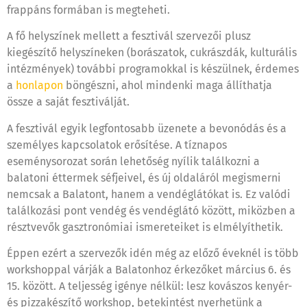
frappáns formában is megteheti.
A fő helyszínek mellett a fesztivál szervezői plusz
kiegészítő helyszíneken (borászatok, cukrászdák, kulturális
intézmények) további programokkal is készülnek, érdemes
a
honlapon
böngészni, ahol mindenki maga állíthatja
össze a saját fesztiválját.
A fesztivál egyik legfontosabb üzenete a bevonódás és a
személyes kapcsolatok erősítése. A tíznapos
eseménysorozat során lehetőség nyílik találkozni a
balatoni éttermek séfjeivel, és új oldaláról megismerni
nemcsak a Balatont, hanem a vendéglátókat is. Ez valódi
találkozási pont vendég és vendéglátó között, miközben a
résztvevők gasztronómiai ismereteiket is elmélyíthetik.
Éppen ezért a szervezők idén még az előző éveknél is több
workshoppal várják a Balatonhoz érkezőket március 6. és
15. között. A teljesség igénye nélkül: lesz kovászos kenyér-
és pizzakészítő workshop, betekintést nyerhetünk a