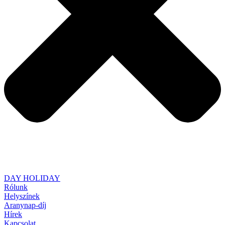
DAY HOLIDAY
Rólunk
Helyszínek
Aranynap-díj
Hírek
Kapcsolat