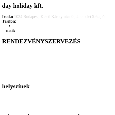
day holiday kft.
Iroda:
1024 Budapest, Keleti Károly utca 9., 2. emelet 5-6 ajtó.
Telefon:
+36 1 315 1666
F
a
x
:
+36 1 315 1670
E
-mail:
info@dayholiday.hu
RENDEZVÉNYSZERVEZÉS
Belső céges rendezvények
Reprezentációs rendezvények
Gasztronómiai rendezvények
Tematikus rendezvények
Incentive utak
Kiegészítő programok
helyszínek
Szállodák
Éttermek
Rendezvényhelyszínek