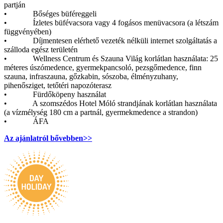
partján
• Bőséges büféreggeli
• Ízletes büfévacsora vagy 4 fogásos menüvacsora (a létszám
függvényében)
• Díjmentesen elérhető vezeték nélküli internet szolgáltatás a
szálloda egész területén
• Wellness Centrum és Szauna Világ korlátlan használata: 25
méteres úszómedence, gyermekpancsoló, pezsgőmedence, finn
szauna, infraszauna, gőzkabin, sószoba, élményzuhany,
pihenősziget, tetőtéri napozóterasz
• Fürdőköpeny használat
• A szomszédos Hotel Móló strandjának korlátlan használata
(a vízmélység 180 cm a partnál, gyermekmedence a strandon)
• ÁFA
Az ajánlatról bővebben>>