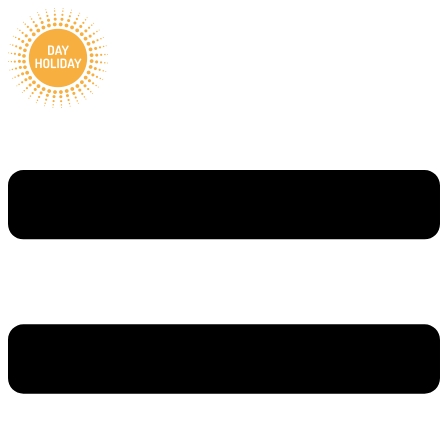
Ugrás
a
tartalomhoz