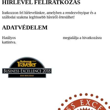
HÍRLEVÉL FELIRATKOZÁS
Iratkozzon fel hírlevelünkre, amelyben a rendezvényipar és a
szállodai szakma legfrissebb híreiről értesülhet!
ADATVÉDELEM
Hatályos
adatvédelmi szabályzatunkat
megtalálja a hivatkozásra
kattintva.
Impresszum