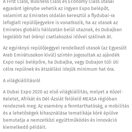
A First Class, Business Class és Economy Class utasai
egyaránt igénybe vehetik az ingyen Expo belépőt,
valamint az Emirates oldalán keresztül a flydubai-ra
lefoglalt repülőjegyekre is vonatkozik, ha az utasok az
Emirates globális hálózatán belül utaznak, és Dubajban
legalább hat órányi csatlakozási idővel szállnak át.
Az egyirányú repülőjeggyel rendelkező utasok (az Egyesült
Arab Emirátusokon kívül) szintén jogosultak az ajándék
Expo napi belépőre, ha Dubajba, vagy Dubajon túli úti
célra repülnek és átszállási idejük minimum hat óra.
A világkiállításról
A Dubai Expo 2020 az első világkiállítás, melyet a Közel-
Keletet, Afrikát és Dél-Ázsiát felölelő MEASA régióban
rendeznek meg. Az esemény a fenntarthatóság, a mobilitás
és a lehetőségek kihasználása tematikája köré épülve
bemutatja a nemzetközi együttműködés és innováció
kiemelkedő példáit.