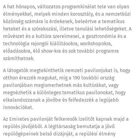
A hat hónapos, változatos programkínálat tele van olyan
élményekkel, melyek minden korosztály, és a nemzetközi
közönség számára is érdekesek, beleértve a tematikus
heteket és a szórakozási, illetve tanulási lehetőségeket. A
művészet és a kultúra szerelmesei, a gasztronómia és a
technológia rajongói kiállításokra, workshopokra,
előadásokra, élő show-kra és sok további programra
számíthatnak.
A látogatók megtekinthetik nemzeti pavilonjukat is, hogy
otthon érezzék magukat, míg a 190 további ország
pavilonjában megismerhetnek más kultúrákat, vagy
megnézhetik a különleges tematikus pavilonokat, hogy
elkalandozzanak a jövőbe és felfedezzék a legújabb
innovációkat.
Az Emirates pavilonját felkeresők ízelítőt kapnak majd a
repülés jövőjéből. A légitársaság bemutatja a jövő
repülőgépeinek belső dizájnját, a repülési élmény