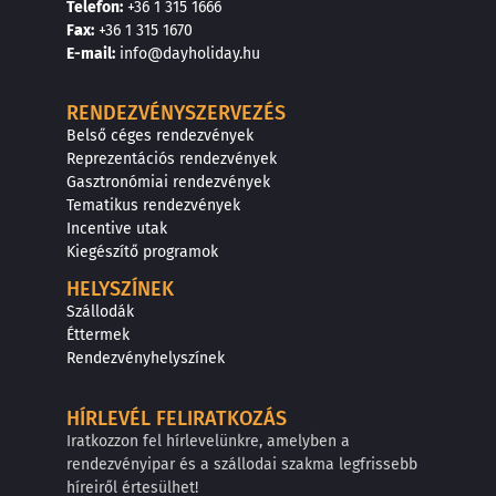
Telefon:
+36 1 315 1666
F
a
x
:
+36 1 315 1670
E
-mail:
info@dayholiday.hu
RENDEZVÉNYSZERVEZÉS
Belső céges rendezvények
Reprezentációs rendezvények
Gasztronómiai rendezvények
Tematikus rendezvények
Incentive utak
Kiegészítő programok
HELYSZÍNEK
Szállodák
Éttermek
Rendezvényhelyszínek
HÍRLEVÉL FELIRATKOZÁS
Iratkozzon fel hírlevelünkre, amelyben a
rendezvényipar és a szállodai szakma legfrissebb
híreiről értesülhet!