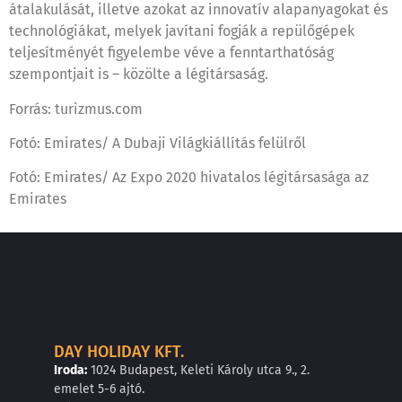
átalakulását, illetve azokat az innovatív alapanyagokat és
technológiákat, melyek javítani fogják a repülőgépek
teljesítményét figyelembe véve a fenntarthatóság
szempontjait is – közölte a légitársaság.
Forrás: turizmus.com
Fotó: Emirates/ A Dubaji Világkiállítás felülről
Fotó: Emirates/ Az Expo 2020 hivatalos légitársasága az
Emirates
DAY HOLIDAY KFT.
Iroda:
1024 Budapest, Keleti Károly utca 9., 2.
emelet 5-6 ajtó.