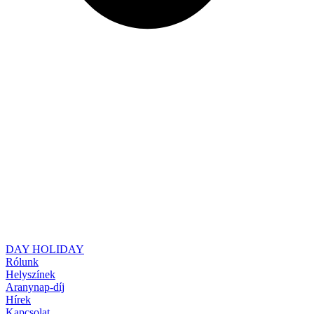
DAY HOLIDAY
Rólunk
Helyszínek
Aranynap-díj
Hírek
Kapcsolat