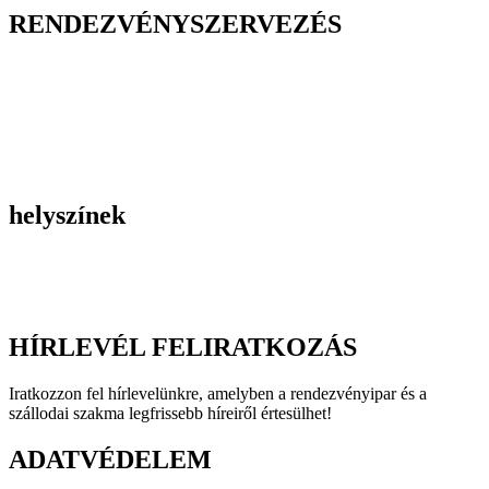
RENDEZVÉNYSZERVEZÉS
Belső céges rendezvények
Reprezentációs rendezvények
Gasztronómiai rendezvények
Tematikus rendezvények
Incentive utak
Kiegészítő programok
helyszínek
Szállodák
Éttermek
Rendezvényhelyszínek
HÍRLEVÉL FELIRATKOZÁS
Iratkozzon fel hírlevelünkre, amelyben a rendezvényipar és a
szállodai szakma legfrissebb híreiről értesülhet!
ADATVÉDELEM