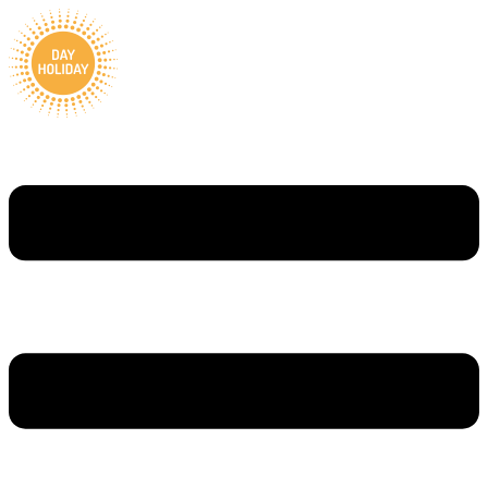
Ugrás
a
tartalomhoz