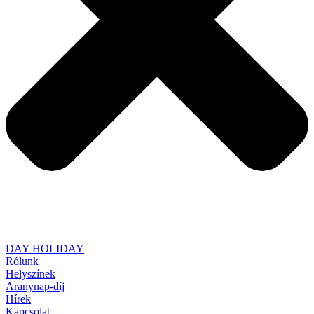
DAY HOLIDAY
Rólunk
Helyszínek
Aranynap-díj
Hírek
Kapcsolat