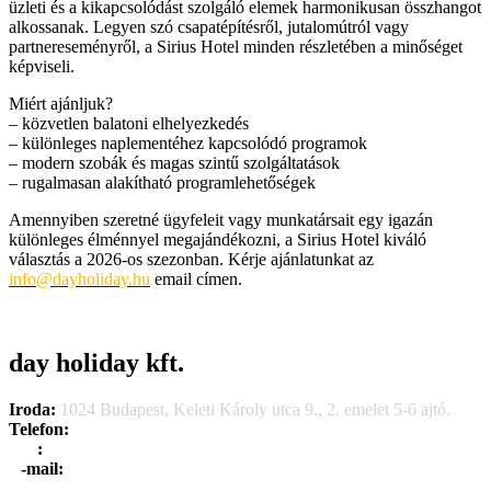
üzleti és a kikapcsolódást szolgáló elemek harmonikusan összhangot
alkossanak. Legyen szó csapatépítésről, jutalomútról vagy
partnereseményről, a Sirius Hotel minden részletében a minőséget
képviseli.
Miért ajánljuk?
– közvetlen balatoni elhelyezkedés
– különleges naplementéhez kapcsolódó programok
– modern szobák és magas szintű szolgáltatások
– rugalmasan alakítható programlehetőségek
Amennyiben szeretné ügyfeleit vagy munkatársait egy igazán
különleges élménnyel megajándékozni, a Sirius Hotel kiváló
választás a 2026-os szezonban. Kérje ajánlatunkat az
info@dayholiday.hu
email címen.
day holiday kft.
Iroda:
1024 Budapest, Keleti Károly utca 9., 2. emelet 5-6 ajtó.
Telefon:
+36 1 315 1666
F
a
x
:
+36 1 315 1670
E
-mail:
info@dayholiday.hu