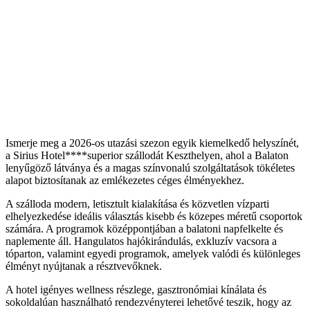
Ismerje meg a 2026-os utazási szezon egyik kiemelkedő helyszínét,
a Sirius Hotel****superior szállodát Keszthelyen, ahol a Balaton
lenyűgöző látványa és a magas színvonalú szolgáltatások tökéletes
alapot biztosítanak az emlékezetes céges élményekhez.
A szálloda modern, letisztult kialakítása és közvetlen vízparti
elhelyezkedése ideális választás kisebb és közepes méretű csoportok
számára. A programok középpontjában a balatoni napfelkelte és
naplemente áll. Hangulatos hajókirándulás, exkluzív vacsora a
tóparton, valamint egyedi programok, amelyek valódi és különleges
élményt nyújtanak a résztvevőknek.
A hotel igényes wellness részlege, gasztronómiai kínálata és
sokoldalúan használható rendezvényterei lehetővé teszik, hogy az