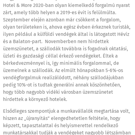
Hotel & More 2020-ban olyan kiemelkedő forgalmú nyarat
zárt, amely több helyen a 2019-es évit is felülmúlta.
Szeptember elején azonban már csökkent a forgalom,
olyan területeken is, ahova egész évben érkeznek turisták,
ilyen például a külföldi vendégek által is látogatott Hévíz
és a Balaton-part. Novemberben nem hirdettek
üzemszünetet, a szállodák továbbra is fogadnak oktatási,
üzleti és gazdasági céllal érkező vendégeket. Éltek a
bérkedvezménnyel is, így minimális forgalommal, de
üzemelnek a szállodák. Az elmúlt hónapokban 5-6%-os
vendégforgalmuk realizálódott, néhány szállodájukban
pedig 10%-ot is tudtak generálni annak köszönhetően,
hogy több nagyobb vidéki városban üzemszünetet
hirdettek a környező hotelek.
Elsődleges szempontjuk a munkavállalók megtartása volt,
hiszen az „újranyitás” elengedhetetlen feltétele, hogy
képzett, tapasztalattal és helyismerettel rendelkező
munkatársakkal tudják a vendégeket nagyobb létszámban