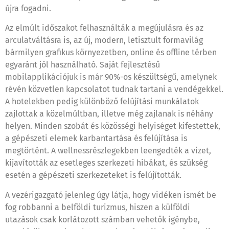
újra fogadni.
Az elmúlt időszakot felhasználták a megújulásra és az
arculatváltásra is, az új, modern, letisztult formavilág
bármilyen grafikus környezetben, online és offline térben
egyaránt jól használható. Saját fejlesztésű
mobilapplikációjuk is már 90%-os készültségű, amelynek
révén közvetlen kapcsolatot tudnak tartani a vendégekkel.
A hotelekben pedig különböző felújítási munkálatok
zajlottak a közelmúltban, illetve még zajlanak is néhány
helyen. Minden szobát és közösségi helyiséget kifestettek,
a gépészeti elemek karbantartása és felújítása is
megtörtént. A wellnessrészlegekben leengedték a vizet,
kijavították az esetleges szerkezeti hibákat, és szükség
esetén a gépészeti szerkezeteket is felújították.
A vezérigazgató jelenleg úgy látja, hogy vidéken ismét be
fog robbanni a belföldi turizmus, hiszen a külföldi
utazások csak korlátozott számban vehetők igénybe,