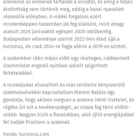
ezenkívül az emberek tartanak a vírustól, és amíg a teljes
átoltottság nem történik meg, addig a hazai nyaralást
részesítik előnyben. A vidéki forgalom ezért
mindenképpen hasonlóan jól fog alakulni, mint ahogy
alakult 2020 júniusától egészen 2020 októberéig.
Budapesten véleménye szerint 2022-ben éled újjá a
turizmus, de csak 2024-re fogja elérni a 2019-es szintet.
A szakember idén május előtt egy részleges, csökkentett
üzemmódot engedő nyitásra számít szigorított
feltételekkel.
A munkájukat elveszített és más területre kényszerülő
szakmabeliekkel kapcsolatban Klemm Balázs úgy
gondolja, hogy akiben megvan a szakma iránti tisztelet, és
régóta űzi ezt a tevékenységet, az vissza fog térni előbb-
utóbb. Nagyon bízik a fiatalokban, akik újító energiájukkal
fel tudják frissíteni a szakmát.
Forrás: turizmus.com