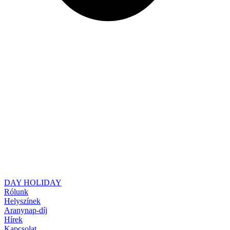
DAY HOLIDAY
Rólunk
Helyszínek
Aranynap-díj
Hírek
Kapcsolat