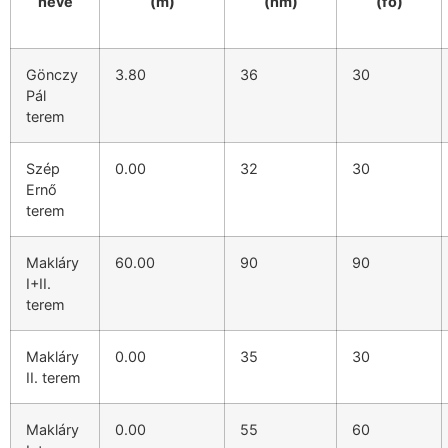
neve
(m)
(nm)
(fő)
Gönczy
3.80
36
30
Pál
terem
Szép
0.00
32
30
Ernő
terem
Makláry
60.00
90
90
I+II.
terem
Makláry
0.00
35
30
II. terem
Makláry
0.00
55
60