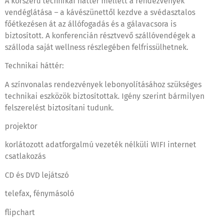
A korszerű technikai háttér mellett a rendezvények
vendéglátása – a kávészünettől kezdve a svédasztalos
főétkezésen át az állófogadás és a gálavacsora is
biztosított. A konferencián résztvevő szállóvendégek a
szálloda saját wellness részlegében felfrissülhetnek.
Technikai háttér:
A színvonalas rendezvények lebonyolításához szükséges
technikai eszközök biztosítottak. Igény szerint bármilyen
felszerelést biztosítani tudunk.
projektor
korlátozott adatforgalmú vezeték nélküli WIFI internet
csatlakozás
CD és DVD lejátszó
telefax, fénymásoló
flipchart