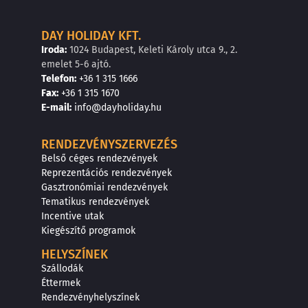
DAY HOLIDAY KFT.
Iroda:
1024 Budapest, Keleti Károly utca 9., 2.
emelet 5-6 ajtó.
Telefon:
+36 1 315 1666
F
a
x
:
+36 1 315 1670
E
-mail:
info@dayholiday.hu
RENDEZVÉNYSZERVEZÉS
Belső céges rendezvények
Reprezentációs rendezvények
Gasztronómiai rendezvények
Tematikus rendezvények
Incentive utak
Kiegészítő programok
HELYSZÍNEK
Szállodák
Éttermek
Rendezvényhelyszínek