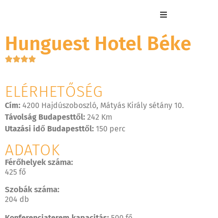
Hunguest Hotel Béke
ELÉRHETŐSÉG
Cím:
4200 Hajdúszoboszló, Mátyás Király sétány 10.
Távolság Budapesttől:
242 Km
Utazási idő Budapesttől:
150 perc
ADATOK
Férőhelyek száma:
425 fő
Szobák száma:
204 db
Konferenciaterem kapacitás:
500 fő