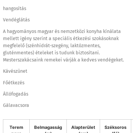
hangosítás
Vendéglátás
A hagyományos magyar és nemzetközi konyha kínálata
mellett igény szerint a speciális étkezési szokásoknak
megfelelő (szénhidrát-szegény, laktózmentes,
gluténmentes) ételeket is tudunk biztosítani.
Mesterszakácsaink remekei várják a kedves vendégeket.
Kávészünet
Főétkezés
Állófogadás
Gálavacsora
Terem
Belmagasság
Alapterület
Széksoros