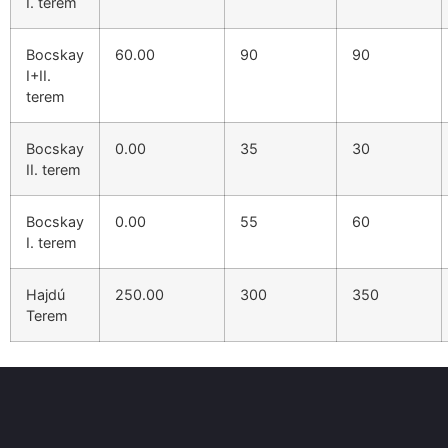
I. terem
Bocskay
60.00
90
90
I+II.
terem
Bocskay
0.00
35
30
II. terem
Bocskay
0.00
55
60
I. terem
Hajdú
250.00
300
350
Terem