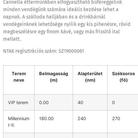
Cannella éttermünkben elfogyasztható büféreggelink
minden vendégünk számára ideális kezdése lehet a
napnak. A szálloda halljában és a drinkbárnál
vendégeinknek lehetősége nyílik egy kis pihenésre, rövid
megbeszélésre egy finom kávé, vagy más frissítő ital
mellett.
NTAK regisztrációs szám: SZ19000061
Terem
Belmagasság
Alapterület
Széksoros
neve
(m)
(nm)
(fő)
VIP terem
0.00
40
0
Millennium
180.00
240
270
I-II.