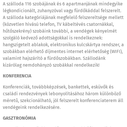
A szálloda 116 szobájának és 6 apartmanjának mindegyike
légkondicionált, zuhanyzóval vagy fürdőkáddal felszerelt.
A szálloda kategóriájának megfelelő felszereltsége mellett
(közvetlen hívású telefon, TV kábeltévés csatornákkal,
hűtőszekrény) szobáink további, a vendégek kényelmét
szolgáló kedvező adottságokkal is rendelkeznek:
hangszigetelt ablakok, elektronikus kulcskártya rendszer, a
szobákban elérhető díjmentes internet elérhetőség (WIFI),
valamint hajszárító a fürdőszobákban. Szállodánk
kizárólag nemdohányzó szobákkal rendelkezik!
KONFERENCIA
Konferenciák, továbbképzések, bankettek, esküvők és
családi rendezvények lebonyolításához három különböző
méretű, szekcionálható, jól felszerelt konferenciaterem áll
vendégeink rendelkezésére.
GASZTRONÓMIA