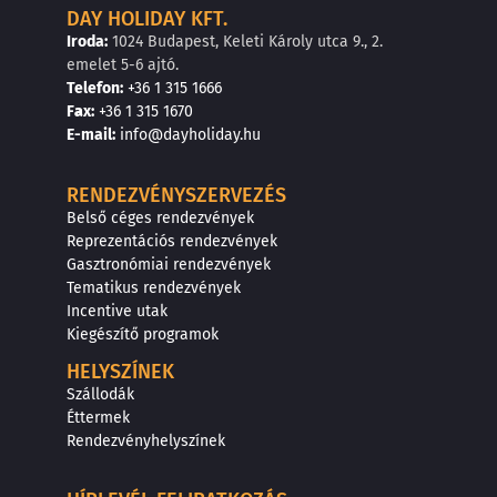
DAY HOLIDAY KFT.
Iroda:
1024 Budapest, Keleti Károly utca 9., 2.
emelet 5-6 ajtó.
Telefon:
+36 1 315 1666
F
a
x
:
+36 1 315 1670
E
-mail:
info@dayholiday.hu
RENDEZVÉNYSZERVEZÉS
Belső céges rendezvények
Reprezentációs rendezvények
Gasztronómiai rendezvények
Tematikus rendezvények
Incentive utak
Kiegészítő programok
HELYSZÍNEK
Szállodák
Éttermek
Rendezvényhelyszínek