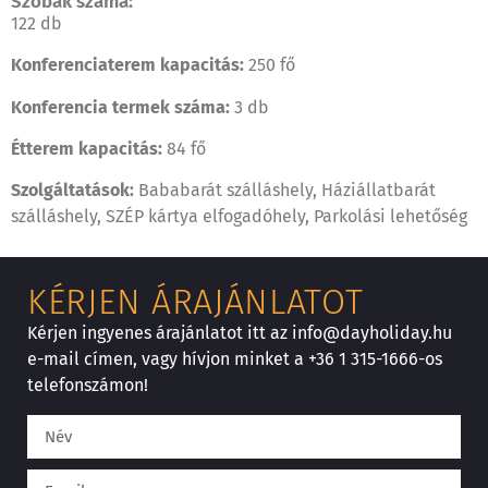
Szobák száma:
122 db
Konferenciaterem kapacitás:
250 fő
Konferencia termek száma:
3 db
Étterem kapacitás:
84 fő
Szolgáltatások:
Bababarát szálláshely, Háziállatbarát
szálláshely, SZÉP kártya elfogadóhely, Parkolási lehetőség
KÉRJEN ÁRAJÁNLATOT
Kérjen ingyenes árajánlatot itt az info@dayholiday.hu
e-mail címen, vagy hívjon minket a +36 1 315-1666-os
telefonszámon!