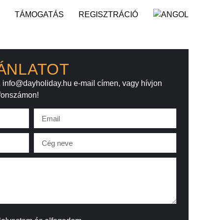
TÁMOGATÁS
REGISZTRÁCIÓ
ÁNLATOT
az info@dayholiday.hu e-mail címen, vagy hívjon
efonszámon!