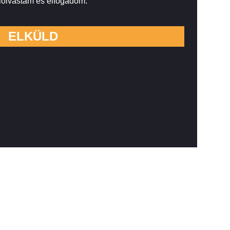
elolvastam és elfogadom.
ELKÜLD