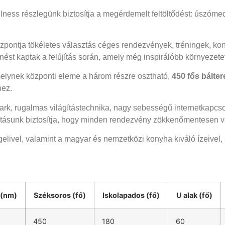
llness részlegünk biztosítja a megérdemelt feltöltődést: úszóme
pontja tökéletes választás céges rendezvények, tréningek, kon
ést kaptak a felújítás során, amely még inspirálóbb környezetet
melynek központi eleme a három részre osztható,
450 fős bálte
hez.
rk, rugalmas világítástechnika, nagy sebességű internetkapcsola
atásunk biztosítja, hogy minden rendezvény zökkenőmentesen v
ivel, valamint a magyar és nemzetközi konyha kiváló ízeivel, s
 (nm)
Széksoros (fő)
Iskolapados (fő)
U alak (fő)
450
180
60