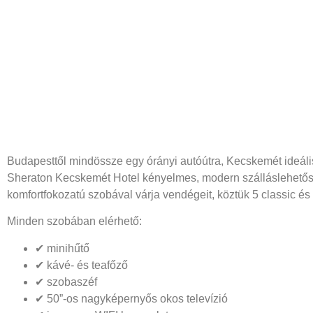
Budapesttől mindössze egy órányi autóútra, Kecskemét ideál
Sheraton Kecskemét Hotel kényelmes, modern szálláslehetősé
komfortfokozatú szobával várja vendégeit, köztük 5 classic és
Minden szobában elérhető:
✔ minihűtő
✔ kávé- és teafőző
✔ szobaszéf
✔ 50”-os nagyképernyős okos televízió