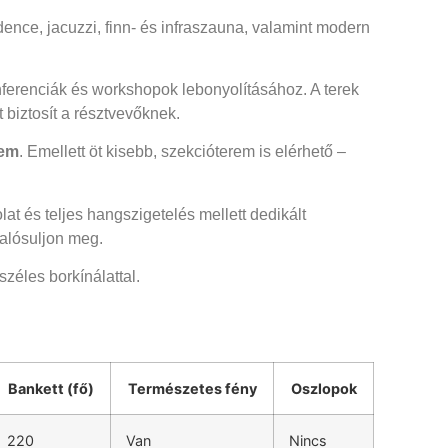
dence, jacuzzi, finn- és infraszauna, valamint modern
ferenciák és workshopok lebonyolításához. A terek
 biztosít a résztvevőknek.
rem
. Emellett öt kisebb, szekcióterem is elérhető –
t és teljes hangszigetelés mellett dedikált
alósuljon meg.
zéles borkínálattal.
Bankett (fő)
Természetes fény
Oszlopok
220
Van
Nincs