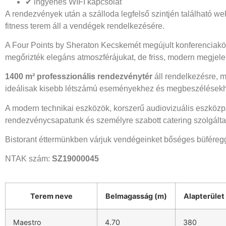
✔ ingyenes WIFI kapcsolat
A rendezvények után a szálloda legfelső szintjén található we
fitness terem áll a vendégek rendelkezésére.
A Four Points by Sheraton Kecskemét megújult konferenciaköz
megőrizték elegáns atmoszférájukat, de friss, modern megjelen
1400 m² professzionális rendezvénytér
áll rendelkezésre, 
ideálisak kisebb létszámú eseményekhez és megbeszélések
A modern technikai eszközök, korszerű audiovizuális eszközpa
rendezvénycsapatunk és személyre szabott catering szolgált
Bistorant éttermünkben várjuk vendégeinket bőséges büféreggel
NTAK szám:
SZ19000045
Terem neve
Belmagasság (m)
Alapterület
Maestro
4.70
380