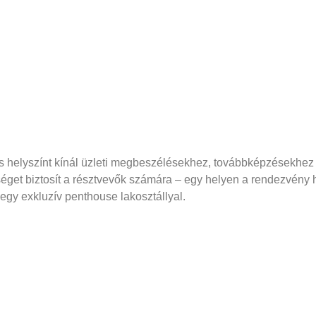
is helyszínt kínál üzleti megbeszélésekhez, továbbképzésekhez
get biztosít a résztvevők számára – egy helyen a rendezvény 
 egy exkluzív penthouse lakosztállyal.