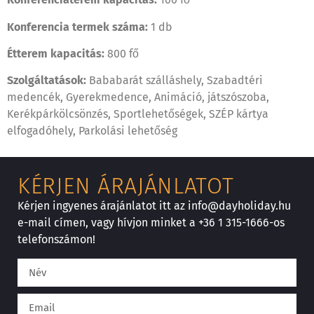
Konferencia termek száma:
1 db
Étterem kapacitás:
800 fő
Szolgáltatások:
Bababarát szálláshely, Szabadtéri
medencék, Gyerekmedence, Animáció, játszószoba,
Kerékpárkölcsönzés, Sportlehetőségek, SZÉP kártya
elfogadóhely, Parkolási lehetőség
KÉRJEN ÁRAJÁNLATOT
Kérjen ingyenes árajánlatot itt az info@dayholiday.hu
e-mail címen, vagy hívjon minket a +36 1 315-1666-os
telefonszámon!