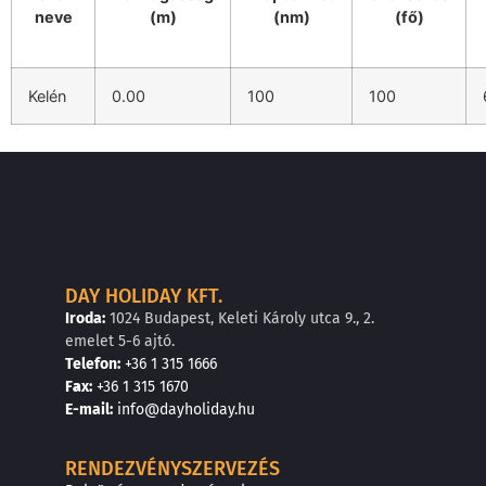
neve
(m)
(nm)
(fő)
Kelén
0.00
100
100
DAY HOLIDAY KFT.
Iroda:
1024 Budapest, Keleti Károly utca 9., 2.
emelet 5-6 ajtó.
Telefon:
+36 1 315 1666
F
a
x
:
+36 1 315 1670
E
-mail:
info@dayholiday.hu
RENDEZVÉNYSZERVEZÉS