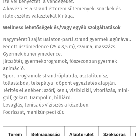
ízeivel kényezteti a vendégeket.
A kávézó és a strand étterem sütemények, snackek és
italok széles választékát kínálja.
Wellness lehetőségek és/vagy egyéb szolgáltatások
Nagyméretű saját Balaton-parti strand gyermeklagúnával.
Fedett úszómedence (25 x 8,5 m), szauna, masszázs.
Gyermek élménymedence.
Játszótér, gyermekprogramok, főszezonban gyermek
animáció.
Sport programok: strandröplabda, asztalitenisz,
tollaslabda, tekepálya időpont egyeztetés alapján.
Térítés ellenében: szörf, kenu, vízibicikli, vitorlázás, mini-
golf, gokart, trampolin, billiárd.
Lovaglás, tenisz és vízisízés a közelben.
Fodrászat, manikűr-pedikűr.
Terem
Belmagasság
Alapterület
Széksoros