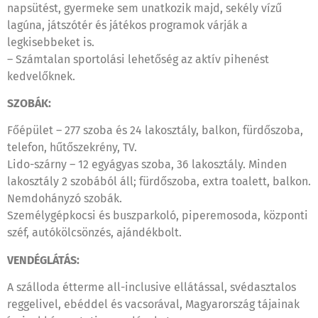
napsütést, gyermeke sem unatkozik majd, sekély vízű
lagúna, játszótér és játékos programok várják a
legkisebbeket is.
– Számtalan sportolási lehetőség az aktív pihenést
kedvelőknek.
SZOBÁK:
Főépület – 277 szoba és 24 lakosztály, balkon, fürdőszoba,
telefon, hűtőszekrény, TV.
Lido-szárny – 12 egyágyas szoba, 36 lakosztály. Minden
lakosztály 2 szobából áll; fürdőszoba, extra toalett, balkon.
Nemdohányzó szobák.
Személygépkocsi és buszparkoló, piperemosoda, központi
széf, autókölcsönzés, ajándékbolt.
VENDÉGLÁTÁS:
A szálloda étterme all-inclusive ellátással, svédasztalos
reggelivel, ebéddel és vacsorával, Magyarország tájainak