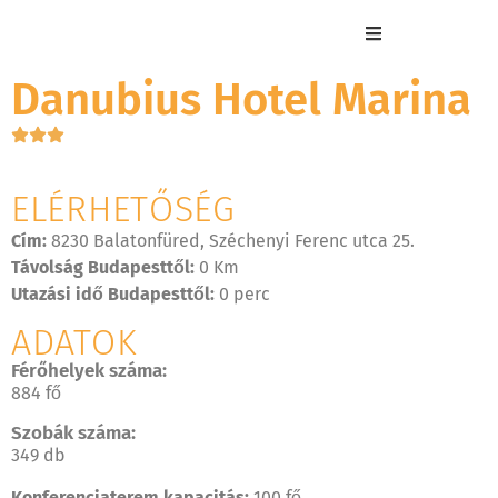
Danubius Hotel Marina
ELÉRHETŐSÉG
Cím:
8230 Balatonfüred, Széchenyi Ferenc utca 25.
Távolság Budapesttől:
0 Km
Utazási idő Budapesttől:
0 perc
ADATOK
Férőhelyek száma:
884 fő
Szobák száma:
349 db
Konferenciaterem kapacitás:
100 fő