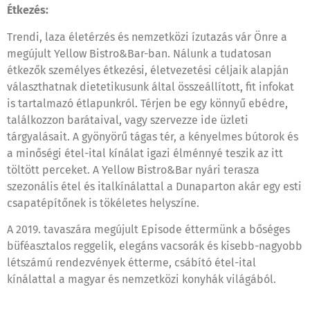
Étkezés:
Trendi, laza életérzés és nemzetközi ízutazás vár Önre a
megújult Yellow Bistro&Bar-ban. Nálunk a tudatosan
étkezők személyes étkezési, életvezetési céljaik alapján
választhatnak dietetikusunk által összeállított, fit infokat
is tartalmazó étlapunkról. Térjen be egy könnyű ebédre,
találkozzon barátaival, vagy szervezze ide üzleti
tárgyalásait. A gyönyörű tágas tér, a kényelmes bútorok és
a minőségi étel-ital kínálat igazi élménnyé teszik az itt
töltött perceket. A Yellow Bistro&Bar nyári terasza
szezonális étel és italkínálattal a Dunaparton akár egy esti
csapatépítőnek is tökéletes helyszíne.
A 2019. tavaszára megújult Episode éttermünk a bőséges
büféasztalos reggelik, elegáns vacsorák és kisebb-nagyobb
létszámú rendezvények étterme, csábító étel-ital
kínálattal a magyar és nemzetközi konyhák világából.