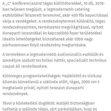
A „C” konferenciaszint tágas kiállítóterekkel, 10 db, 2018-
ban teljesen megújult, a legmodernebb catering
eszközökkel felszerelt teremmel, akár 400 fős kapacitással
várja a vendégeket. A rendezvénytermek különálló, tágas
rendezvényszinten, természetes megvilágítással, nyitott
dunaparti teraszokkal és kapcsolódó foyer területekkel
ideális lehetőségeket biztosítanak akár több nagy
párhuzamosan folyó rendezvény megtartására.
A termekben a legmodernebb audiovizuális eszközök és
személyre szabott technikai háttér, specializált technikus
csapat áll rendelkezésre.
Különleges programlehetőségek: Hajókikötő és vízibusz
állomás közvetlenül a szálloda előtt, tágas, 2000 nm-t
meghaladó privát, nyitott teraszon dunaparti
rendezvények.
Távol a közlekedési dugóktól: Autóját biztonságban
tudhatja a szálloda tágas, zárt parkolójában, busz és