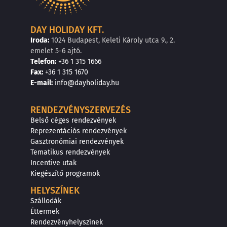
DAY HOLIDAY KFT.
Iroda:
1024 Budapest, Keleti Károly utca 9., 2.
emelet 5-6 ajtó.
Telefon:
+36 1 315 1666
F
a
x
:
+36 1 315 1670
E
-mail:
info@dayholiday.hu
RENDEZVÉNYSZERVEZÉS
Belső céges rendezvények
Reprezentációs rendezvények
Gasztronómiai rendezvények
Tematikus rendezvények
Incentive utak
Kiegészítő programok
HELYSZÍNEK
Szállodák
Éttermek
Rendezvényhelyszínek