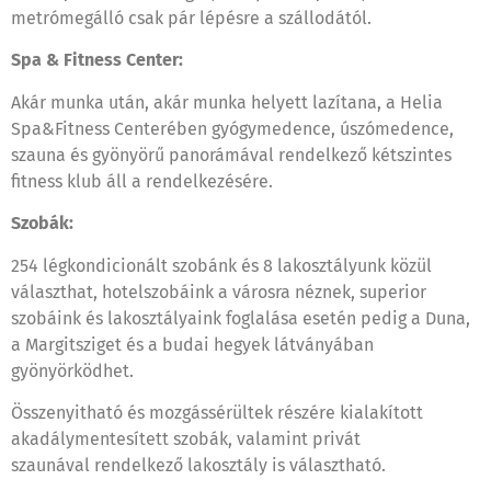
metrómegálló csak pár lépésre a szállodától.
Spa & Fitness Center:
Akár munka után, akár munka helyett lazítana, a Helia
Spa&Fitness Centerében gyógymedence, úszómedence,
szauna és gyönyörű panorámával rendelkező kétszintes
fitness klub áll a rendelkezésére.
Szobák:
254 légkondicionált szobánk és 8 lakosztályunk közül
választhat, hotelszobáink a városra néznek, superior
szobáink és lakosztályaink foglalása esetén pedig a Duna,
a Margitsziget és a budai hegyek látványában
gyönyörködhet.
Összenyitható és mozgássérültek részére kialakított
akadálymentesített szobák, valamint privát
szaunával rendelkező lakosztály is választható.