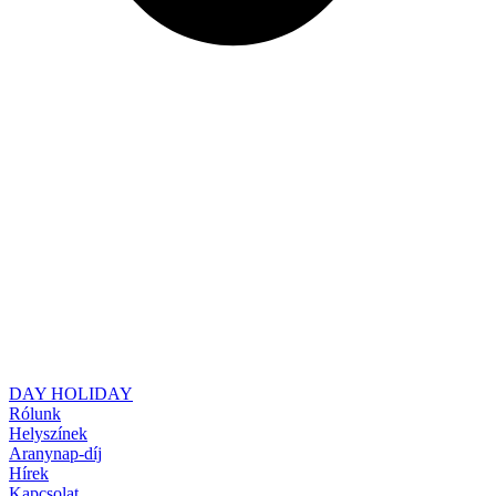
DAY HOLIDAY
Rólunk
Helyszínek
Aranynap-díj
Hírek
Kapcsolat