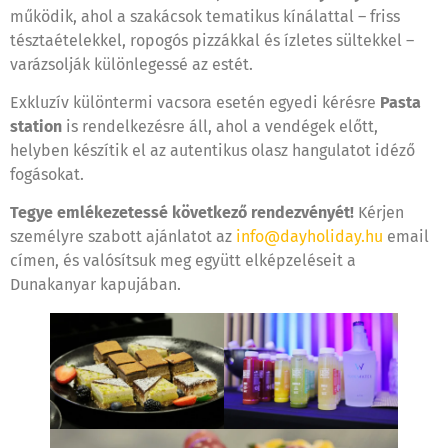
működik, ahol a szakácsok tematikus kínálattal – friss
tésztaételekkel, ropogós pizzákkal és ízletes sültekkel –
varázsolják különlegessé az estét.
Exkluzív különtermi vacsora esetén egyedi kérésre
Pasta
station
is rendelkezésre áll, ahol a vendégek előtt,
helyben készítik el az autentikus olasz hangulatot idéző
fogásokat.
Tegye emlékezetessé következő rendezvényét!
Kérjen
személyre szabott ajánlatot az
info@dayholiday.hu
email
címen, és valósítsuk meg együtt elképzeléseit a
Dunakanyar kapujában.