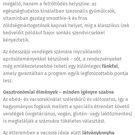
megálló, hanem a feltöltődés helyszíne: az
egészségtudatos kínálatban szezonális gyümölcsök,
vitaminban gazdag smoothie-k és friss
zöldségmártogatósok kapnak helyet, míg a klasszikus ízek
kedvelőit például bajor sonkás szendvicsekkel
kényeztetik.
Az édesszájú vendégek számára ínycsiklandó
aprósüteményekkel készülnek – sőt, a rendezvényeket
még emlékezetesebbé teheti egy különleges
fánkfal
,
amely garantáltan a program egyik legfotózottabb pontja
lesz.
Gasztronómiai élmények – minden igényre szabva
Az ebéd- és vacsorakínálat széleskörű és változatos, így a
hagyományos fogások mellett a speciális étrendet követő
vendégek (vegetáriánus, vegán, glutén- vagy laktózmentes)
is megtalálják a számukra tökéletes választást.
Az étteremben a vacsora ideje alatt
látványkonyha