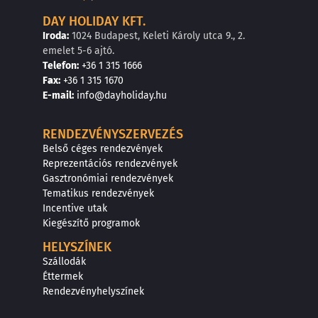
DAY HOLIDAY KFT.
Iroda:
1024 Budapest, Keleti Károly utca 9., 2.
emelet 5-6 ajtó.
Telefon:
+36 1 315 1666
F
a
x
:
+36 1 315 1670
E
-mail:
info@dayholiday.hu
RENDEZVÉNYSZERVEZÉS
Belső céges rendezvények
Reprezentációs rendezvények
Gasztronómiai rendezvények
Tematikus rendezvények
Incentive utak
Kiegészítő programok
HELYSZÍNEK
Szállodák
Éttermek
Rendezvényhelyszínek