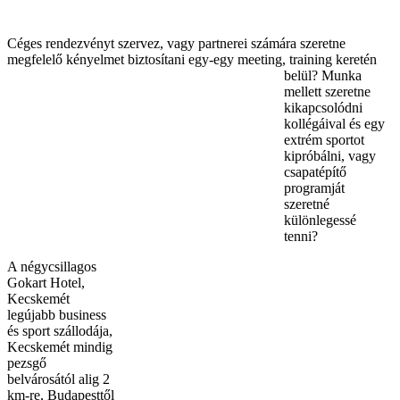
Céges rendezvényt szervez, vagy partnerei számára szeretne
megfelelő kényelmet biztosítani egy-egy meeting, training keretén
belül? Munka
mellett szeretne
kikapcsolódni
kollégáival és egy
extrém sportot
kipróbálni, vagy
csapatépítő
programját
szeretné
különlegessé
tenni?
A négycsillagos
Gokart Hotel,
Kecskemét
legújabb business
és sport szállodája,
Kecskemét mindig
pezsgő
belvárosától alig 2
km-re, Budapesttől