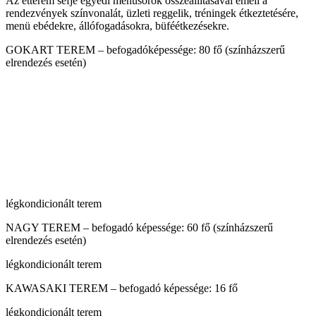
Az étterem séfje egyedi menüsorok összeállításával emeli a
rendezvények színvonalát, üzleti reggelik, tréningek étkeztetésére,
menü ebédekre, állófogadásokra, büféétkezésekre.
GOKART TEREM – befogadóképessége: 80 fő (színházszerű
elrendezés esetén)
légkondicionált terem
NAGY TEREM – befogadó képessége: 60 fő (színházszerű
elrendezés esetén)
légkondicionált terem
KAWASAKI TEREM – befogadó képessége: 16 fő
légkondicionált terem