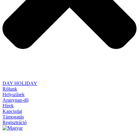
DAY HOLIDAY
Rólunk
Helyszínek
Aranynap-díj
Hírek
Kapcsolat
Támogatás
Regisztráció