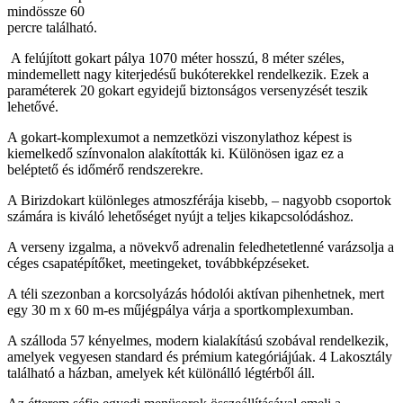
mindössze 60
percre található.
A felújított gokart pálya 1070 méter hosszú, 8 méter széles,
mindemellett nagy kiterjedésű bukóterekkel rendelkezik. Ezek a
paraméterek 20 gokart egyidejű biztonságos versenyzését teszik
lehetővé.
A gokart-komplexumot a nemzetközi viszonylathoz képest is
kiemelkedő színvonalon alakították ki. Különösen igaz ez a
beléptető és időmérő rendszerekre.
A Birizdokart különleges atmoszférája kisebb, – nagyobb csoportok
számára is kiváló lehetőséget nyújt a teljes kikapcsolódáshoz.
A verseny izgalma, a növekvő adrenalin feledhetetlenné varázsolja a
céges csapatépítőket, meetingeket, továbbképzéseket.
A téli szezonban a korcsolyázás hódolói aktívan pihenhetnek, mert
egy 30 m x 60 m-es műjégpálya várja a sportkomplexumban.
A szálloda 57 kényelmes, modern kialakítású szobával rendelkezik,
amelyek vegyesen standard és prémium kategóriájúak. 4 Lakosztály
található a házban, amelyek két különálló légtérből áll.