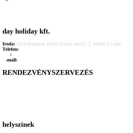
day holiday kft.
Iroda:
1024 Budapest, Keleti Károly utca 9., 2. emelet 5-6 ajtó.
Telefon:
+36 1 315 1666
F
a
x
:
+36 1 315 1670
E
-mail:
info@dayholiday.hu
RENDEZVÉNYSZERVEZÉS
Belső céges rendezvények
Reprezentációs rendezvények
Gasztronómiai rendezvények
Tematikus rendezvények
Incentive utak
Kiegészítő programok
helyszínek