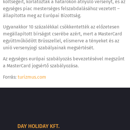
költségeit, korlátozták a határokon átnyúló versenyt, és az
egységes piac mesterséges felszabdalásához vezetett –
állapította meg az Európai Bizottság.
Ugyanakkor 10 százalékkal csökkentették az előzetesen
megállapított bírságot cserébe azért, mert a MasterCard
együttműködött Brüsszellel, elismerve a tényeket és az
unió versenyjogi szabályainak megsértését.
Az egységes európai szabályozás bevezetésével megszűnt
a MasterCard jogsértő szabályozása.
Forrás:
turizmus.com
DAY HOLIDAY KFT.