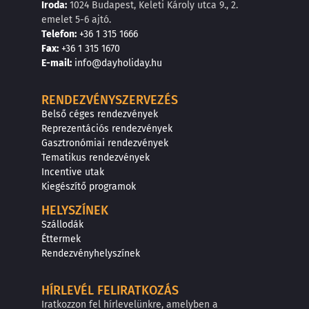
Iroda:
1024 Budapest, Keleti Károly utca 9., 2.
emelet 5-6 ajtó.
Telefon:
+36 1 315 1666
F
a
x
:
+36 1 315 1670
E
-mail:
info@dayholiday.hu
RENDEZVÉNYSZERVEZÉS
Belső céges rendezvények
Reprezentációs rendezvények
Gasztronómiai rendezvények
Tematikus rendezvények
Incentive utak
Kiegészítő programok
HELYSZÍNEK
Szállodák
Éttermek
Rendezvényhelyszínek
HÍRLEVÉL FELIRATKOZÁS
Iratkozzon fel hírlevelünkre, amelyben a