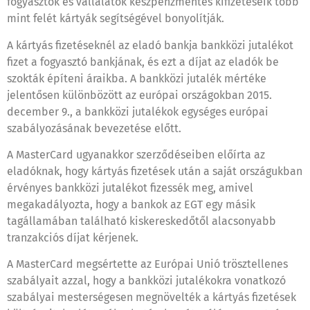
fogyasztók és vállalatok készpénzmentes kifizetéseik több
mint felét kártyák segítségével bonyolítják.
A kártyás fizetéseknél az eladó bankja bankközi jutalékot
fizet a fogyasztó bankjának, és ezt a díjat az eladók be
szokták építeni áraikba. A bankközi jutalék mértéke
jelentősen különbözött az európai országokban 2015.
december 9., a bankközi jutalékok egységes európai
szabályozásának bevezetése előtt.
A MasterCard ugyanakkor szerződéseiben előírta az
eladóknak, hogy kártyás fizetések után a saját országukban
érvényes bankközi jutalékot fizessék meg, amivel
megakadályozta, hogy a bankok az EGT egy másik
tagállamában található kiskereskedőtől alacsonyabb
tranzakciós díjat kérjenek.
A MasterCard megsértette az Európai Unió trösztellenes
szabályait azzal, hogy a bankközi jutalékokra vonatkozó
szabályai mesterségesen megnövelték a kártyás fizetések