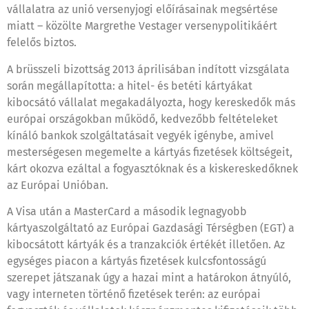
vállalatra az unió versenyjogi előírásainak megsértése
miatt – közölte Margrethe Vestager versenypolitikáért
felelős biztos.
A brüsszeli bizottság 2013 áprilisában indított vizsgálata
során megállapította: a hitel- és betéti kártyákat
kibocsátó vállalat megakadályozta, hogy kereskedők más
európai országokban működő, kedvezőbb feltételeket
kínáló bankok szolgáltatásait vegyék igénybe, amivel
mesterségesen megemelte a kártyás fizetések költségeit,
kárt okozva ezáltal a fogyasztóknak és a kiskereskedőknek
az Európai Unióban.
A Visa után a MasterCard a második legnagyobb
kártyaszolgáltató az Európai Gazdasági Térségben (EGT) a
kibocsátott kártyák és a tranzakciók értékét illetően. Az
egységes piacon a kártyás fizetések kulcsfontosságú
szerepet játszanak úgy a hazai mint a határokon átnyúló,
vagy interneten történő fizetések terén: az európai