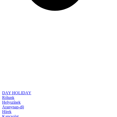
DAY HOLIDAY
Rólunk
Helyszínek
Aranynap-díj
Hírek
Kapcsolat