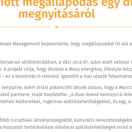
riott megállapodás egy d
megnyitásáról
 Asset Management bejelentette, hogy megállapodást írt alá a 
belvárosi sétálóutcájában, a Váci utca 81. szám alatt valósul m
n. A projekt célja, hogy ötvözze a Moxy energikus, lifestyle-
l – ez a kombináció remekül igazodik a mai utazók folyamatos
elyszíne, ezért óriási potenciált látunk abban, hogy a Marrio
zető partnere, majd hozzátette: „A dual-brand koncepció lehe
etteli közterekkel, rugalmas szálláslehetőségekkel, és egy, a
őbb turisztikai látványosságoktól, kulturális nevezetességektő
 és hosszabb tartózkodásra alkalmas szálláslehetőségek mind 