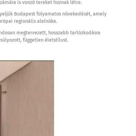
számára is vonzó tereket hoznak létre.
figyeljük Budapest folyamatos növekedését, amely
urópai regionális alelnöke.
gondosan megtervezett, hosszabb tartózkodásra
lyozott, független életstílust.