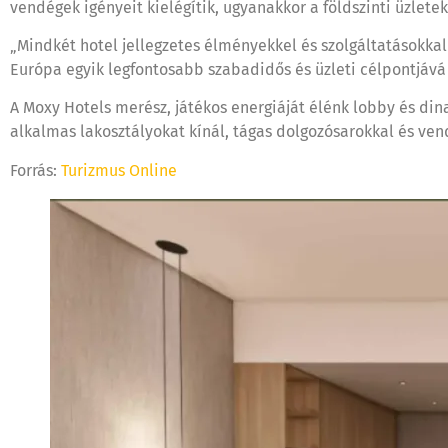
vendégek igényeit kielégítik, ugyanakkor a földszinti üzletek
„Mindkét hotel jellegzetes élményekkel és szolgáltatásokka
Európa egyik legfontosabb szabadidős és üzleti célpontjává v
A Moxy Hotels merész, játékos energiáját élénk lobby és din
alkalmas lakosztályokat kínál, tágas dolgozósarokkal és ven
Forrás:
Turizmus Online