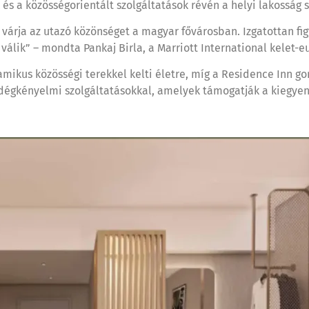
 és a közösségorientált szolgáltatások révén a helyi lakosság 
l várja az utazó közönséget a magyar fővárosban. Izgatottan 
álik” – mondta Pankaj Birla, a Marriott International kelet-e
amikus közösségi terekkel kelti életre, míg a Residence Inn 
dégkényelmi szolgáltatásokkal, amelyek támogatják a kiegyensú