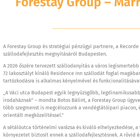
Forestay Group – Mar
A Forestay Group és stratégiai pénzügyi partnere, a Recorde
szállodafejlesztés megnyitásáról Budapesten.
A 2026 őszére tervezett szállodanyitás a város legismertebb 
72 lakosztályt kínáló Residence Inn szállodát foglal magába
tartózkodásra is alkalmas kényelmével és funkcionalitásáva
„A Váci utca Budapest egyik legnyüzsgőbb, legdinamikusabb h
irodaháznak” – mondta Botos Bálint, a Forestay Group ügyve
több szegmenst is megcélozzunk a vendéglátóipari piacon, él
orientált megközelítéssel.”
A sétálóutca történelmi varázsa és kiváló elhelyezkedése, a f
környezetet biztosít ennek a szállodafejlesztésnek. A rövid