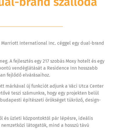
ual-brand szálloda
Marriott International Inc. céggel egy dual-brand
eg. A fejlesztés egy 217 szobás Moxy hotelt és egy
központú vendéglátását a Residence Inn hosszabb
an fejlődő elvárásaihoz.
tt márkával új funkciót adjunk a Váci Utca Center
tővé teszi számunkra, hogy egy projekten belül
 budapesti építészeti örökséget tükröző, design-
l és üzleti központoktól pár lépésre, ideális
a nemzetközi látogatók, mind a hosszú távú