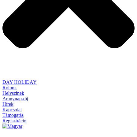
DAY HOLIDAY
Rólunk
Helyszínek
Aranynap-díj
Hírek
Kapcsolat
Támogatás
Regisztráció