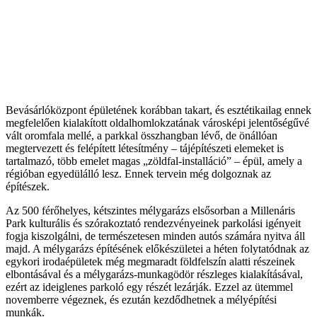
Bevásárlóközpont épületének korábban takart, és esztétikailag ennek
megfelelően kialakított oldalhomlokzatának városképi jelentőségűvé
vált oromfala mellé, a parkkal összhangban lévő, de önállóan
megtervezett és felépített létesítmény – tájépítészeti elemeket is
tartalmazó, több emelet magas „zöldfal-installáció” – épül, amely a
régióban egyedülálló lesz. Ennek tervein még dolgoznak az
építészek.
Az 500 férőhelyes, kétszintes mélygarázs elsősorban a Millenáris
Park kulturális és szórakoztató rendezvényeinek parkolási igényeit
fogja kiszolgálni, de természetesen minden autós számára nyitva áll
majd. A mélygarázs építésének előkészületei a héten folytatódnak az
egykori irodaépületek még megmaradt földfelszín alatti részeinek
elbontásával és a mélygarázs-munkagödör részleges kialakításával,
ezért az ideiglenes parkoló egy részét lezárják. Ezzel az ütemmel
novemberre végeznek, és ezután kezdődhetnek a mélyépítési
munkák.