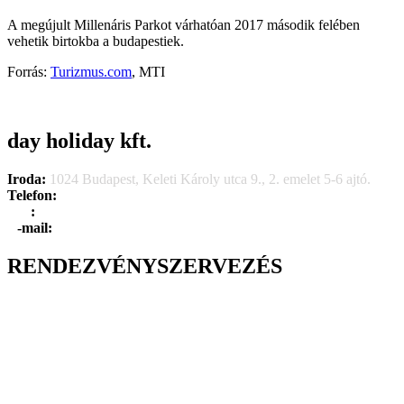
A megújult Millenáris Parkot várhatóan 2017 második felében
vehetik birtokba a budapestiek.
Forrás:
Turizmus.com
, MTI
day holiday kft.
Iroda:
1024 Budapest, Keleti Károly utca 9., 2. emelet 5-6 ajtó.
Telefon:
+36 1 315 1666
F
a
x
:
+36 1 315 1670
E
-mail:
info@dayholiday.hu
RENDEZVÉNYSZERVEZÉS
Belső céges rendezvények
Reprezentációs rendezvények
Gasztronómiai rendezvények
Tematikus rendezvények
Incentive utak
Kiegészítő programok