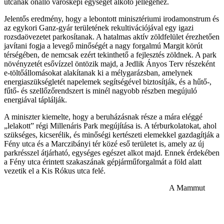
utcának önálló városképi egységet alkotó jellegéhez.
Jelentős eredmény, hogy a lebontott minisztériumi irodamonstrum és
az egykori Ganz-gyár területének rekultivációjával egy igazi
rozsdaövezetet parkosítanak. A hatalmas aktív zöldfelület érezhetően
javítani fogja a levegő minőségét a nagy forgalmú Margit körút
térségében, de nemcsak ezért tekinthető a fejlesztés zöldnek. A park
növényzetét esővízzel öntözik majd, a Jedlik Ányos Terv részeként
e-töltőállomásokat alakítanak ki a mélygarázsban, amelynek
energiaszükségletét napelemek segítségével biztosítják, és a hűtő-,
fűtő- és szellőzőrendszert is minél nagyobb részben megújuló
energiával táplálják.
A miniszter kiemelte, hogy a beruházásnak része a mára eléggé
„lelakott” régi Millenáris Park megújítása is. A térburkolatokat, ahol
szükséges, kicserélik, és minőségi kertészeti elemekkel gazdagítják a
Fény utca és a Marczibányi tér közé eső területet is, amely az új
parkrésszel átjárható, egységes egészet alkot majd. Ennek érdekében
a Fény utca érintett szakaszának gépjárműforgalmát a föld alatt
vezetik el a Kis Rókus utca felé.
A Mammut