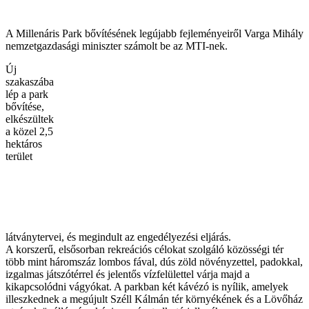
A Millenáris Park bővítésének legújabb fejleményeiről Varga Mihály
nemzetgazdasági miniszter számolt be az MTI-nek.
Új
szakaszába
lép a park
bővítése,
elkészültek
a közel 2,5
hektáros
terület
látványtervei, és megindult az engedélyezési eljárás.
A korszerű, elsősorban rekreációs célokat szolgáló közösségi tér
több mint háromszáz lombos fával, dús zöld növényzettel, padokkal,
izgalmas játszótérrel és jelentős vízfelülettel várja majd a
kikapcsolódni vágyókat. A parkban két kávézó is nyílik, amelyek
illeszkednek a megújult Széll Kálmán tér környékének és a Lövőház