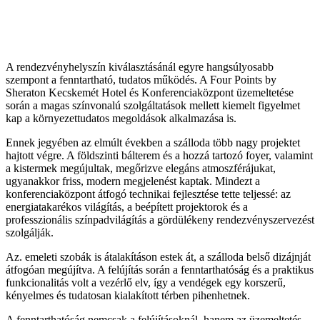
A rendezvényhelyszín kiválasztásánál egyre hangsúlyosabb
szempont a fenntartható, tudatos működés. A Four Points by
Sheraton Kecskemét Hotel és Konferenciaközpont üzemeltetése
során a magas színvonalú szolgáltatások mellett kiemelt figyelmet
kap a környezettudatos megoldások alkalmazása is.
Ennek jegyében az elmúlt években a szálloda több nagy projektet
hajtott végre. A földszinti bálterem és a hozzá tartozó foyer, valamint
a kistermek megújultak, megőrizve elegáns atmoszférájukat,
ugyanakkor friss, modern megjelenést kaptak. Mindezt a
konferenciaközpont átfogó technikai fejlesztése tette teljessé: az
energiatakarékos világítás, a beépített projektorok és a
professzionális színpadvilágítás a gördülékeny rendezvényszervezést
szolgálják.
Az. emeleti szobák is átalakításon estek át, a szálloda belső dizájnját
átfogóan megújítva. A felújítás során a fenntarthatóság és a praktikus
funkcionalitás volt a vezérlő elv, így a vendégek egy korszerű,
kényelmes és tudatosan kialakított térben pihenhetnek.
A fenntarthatóság nemcsak a felújításoknál, hanem az üzemeltetés