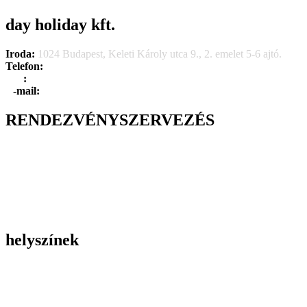
day holiday kft.
Iroda:
1024 Budapest, Keleti Károly utca 9., 2. emelet 5-6 ajtó.
Telefon:
+36 1 315 1666
F
a
x
:
+36 1 315 1670
E
-mail:
info@dayholiday.hu
RENDEZVÉNYSZERVEZÉS
Belső céges rendezvények
Reprezentációs rendezvények
Gasztronómiai rendezvények
Tematikus rendezvények
Incentive utak
Kiegészítő programok
helyszínek
Szállodák
Éttermek
Rendezvényhelyszínek