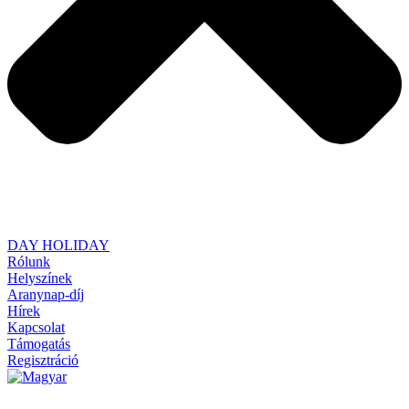
DAY HOLIDAY
Rólunk
Helyszínek
Aranynap-díj
Hírek
Kapcsolat
Támogatás
Regisztráció