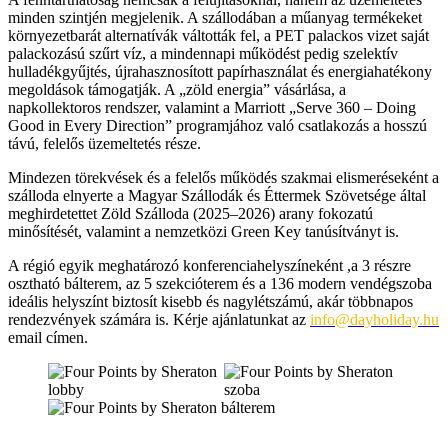
minden szintjén megjelenik. A szállodában a műanyag termékeket
környezetbarát alternatívák váltották fel, a PET palackos vizet saját
palackozású szűrt víz, a mindennapi működést pedig szelektív
hulladékgyűjtés, újrahasznosított papírhasználat és energiahatékony
megoldások támogatják. A „zöld energia” vásárlása, a
napkollektoros rendszer, valamint a Marriott „Serve 360 – Doing
Good in Every Direction” programjához való csatlakozás a hosszú
távú, felelős üzemeltetés része.
Mindezen törekvések és a felelős működés szakmai elismeréseként a
szálloda elnyerte a Magyar Szállodák és Éttermek Szövetsége által
meghirdetettet Zöld Szálloda (2025–2026) arany fokozatú
minősítését, valamint a nemzetközi Green Key tanúsítványt is.
A régió egyik meghatározó konferenciahelyszíneként ,a 3 részre
osztható bálterem, az 5 szekcióterem és a 136 modern vendégszoba
ideális helyszínt biztosít kisebb és nagylétszámú, akár többnapos
rendezvények számára is. Kérje ajánlatunkat az
info@dayholiday.hu
email címen.