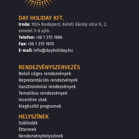
DAY HOLIDAY KFT.
Iroda:
1024 Budapest, Keleti Károly utca 9., 2.
emelet 5-6 ajtó.
Telefon:
+36 1 315 1666
F
a
x
:
+36 1 315 1670
E
-mail:
info@dayholiday.hu
RENDEZVÉNYSZERVEZÉS
Belső céges rendezvények
Reprezentációs rendezvények
Gasztronómiai rendezvények
Tematikus rendezvények
Incentive utak
Kiegészítő programok
HELYSZÍNEK
Szállodák
Éttermek
Rendezvényhelyszínek