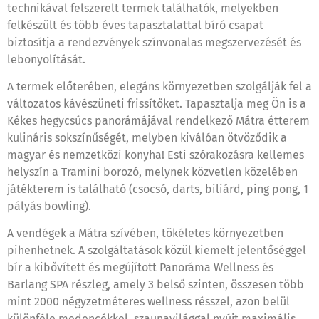
technikával felszerelt termek találhatók, melyekben
felkészült és több éves tapasztalattal bíró csapat
biztosítja a rendezvények színvonalas megszervezését és
lebonyolítását.
A termek előterében, elegáns környezetben szolgálják fel a
változatos kávészüneti frissítőket. Tapasztalja meg Ön is a
Kékes hegycsúcs panorámájával rendelkező Mátra étterem
kulináris sokszínűségét, melyben kiválóan ötvöződik a
magyar és nemzetközi konyha! Esti szórakozásra kellemes
helyszín a Tramini borozó, melynek közvetlen közelében
játékterem is található (csocsó, darts, biliárd, ping pong, 1
pályás bowling).
A vendégek a Mátra szívében, tökéletes környezetben
pihenhetnek. A szolgáltatások közül kiemelt jelentőséggel
bír a kibővített és megújított Panoráma Wellness és
Barlang SPA részleg, amely 3 belső szinten, összesen több
mint 2000 négyzetméteres wellness résszel, azon belül
különféle medencékkel, szaunavilággal nyújt maximális