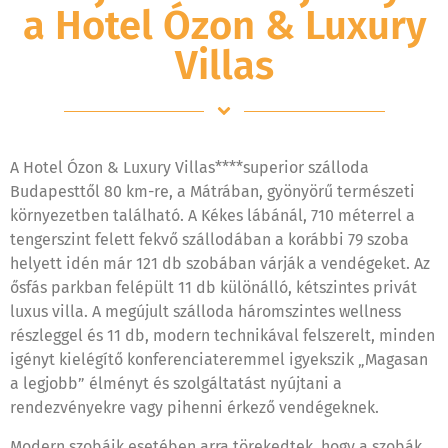
a Hotel Ózon & Luxury
Villas
A Hotel Ózon & Luxury Villas****superior szálloda
Budapesttől 80 km-re, a Mátrában, gyönyörű természeti
környezetben található. A Kékes lábánál, 710 méterrel a
tengerszint felett fekvő szállodában a korábbi 79 szoba
helyett idén már 121 db szobában várják a vendégeket. Az
ősfás parkban felépült 11 db különálló, kétszintes privát
luxus villa. A megújult szálloda háromszintes wellness
részleggel és 11 db, modern technikával felszerelt, minden
igényt kielégítő konferenciateremmel igyekszik „Magasan
a legjobb” élményt és szolgáltatást nyújtani a
rendezvényekre vagy pihenni érkező vendégeknek.
Modern szobáik esetében arra törekedtek, hogy a szobák