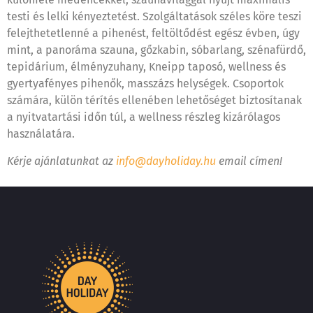
testi és lelki kényeztetést. Szolgáltatások széles köre teszi
felejthetetlenné a pihenést, feltöltődést egész évben, úgy
mint, a panoráma szauna, gőzkabin, sóbarlang, szénafürdő,
tepidárium, élményzuhany, Kneipp taposó, wellness és
gyertyafényes pihenők, masszázs helységek. Csoportok
számára, külön térítés ellenében lehetőséget biztosítanak
a nyitvatartási időn túl, a wellness részleg kizárólagos
használatára.
Kérje ajánlatunkat az
info@dayholiday.hu
email címen!