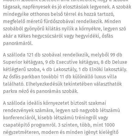
tágasak, napfényesek és jó elosztásúak legyenek. A szobák
mindegyike otthonos belső térrel és hozzá tartozó,
megfelelő méretű fürdőszobával rendelkezik. Minden
szobából gyönyörű kilátás nyílik a környékre, legyen szó
akár a Kékes hegycsúcsáról vagy hegyvidéki, ősfás
panorámáról.
A szálloda 121 db szobával rendelkezik, melyből 99 db
Superior kétágyas, 9 db Executive kétágyas, 8 db Deluxe
kétlégterű szoba, 4 db Lakosztály, 1 db Elnöki lakosztály.
Az ősfás parkban további 11 db különálló luxus villa
található. Elhelyezkedésük tekintetében választhatók
parkra néző és panorámás szobák.
A szálloda ideális környezetet biztosít szakmai
rendezvények számára, legyen szó nagyobb létszámú
konferenciáról, kisebb létszámú tréningről vagy
csapatépítő programról. 3 szinten, több, mint 1000
négyzetméteren, modern és minden igényt kielégítő