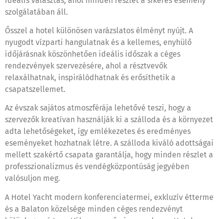
ideális választás, ahol minden részlet a sikeres esemény
szolgálatában áll.
Ősszel a hotel különösen varázslatos élményt nyújt. A
nyugodt vízparti hangulatnak és a kellemes, enyhülő
időjárásnak köszönhetően ideális időszak a céges
rendezvények szervezésére, ahol a résztvevők
relaxálhatnak, inspirálódhatnak és erősíthetik a
csapatszellemet.
Az évszak sajátos atmoszférája lehetővé teszi, hogy a
szervezők kreatívan használják ki a szálloda és a környezet
adta lehetőségeket, így emlékezetes és eredményes
eseményeket hozhatnak létre. A szálloda kiváló adottságai
mellett szakértő csapata garantálja, hogy minden részlet a
professzionalizmus és vendégközpontúság jegyében
valósuljon meg.
A Hotel Yacht modern konferenciatermei, exkluzív étterme
és a Balaton közelsége minden céges rendezvényt