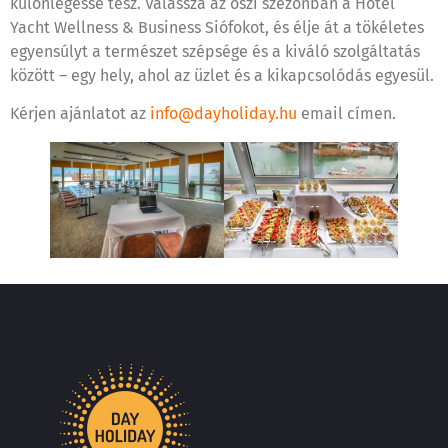
különlegessé tesz. Válassza az őszi szezonban a Hotel
Yacht Wellness & Business Siófokot, és élje át a tökéletes
egyensúlyt a természet szépsége és a kiváló szolgáltatás
között – egy hely, ahol az üzlet és a kikapcsolódás egyesül.
Kérjen ajánlatot az
info@dayholiday.hu
email címen.