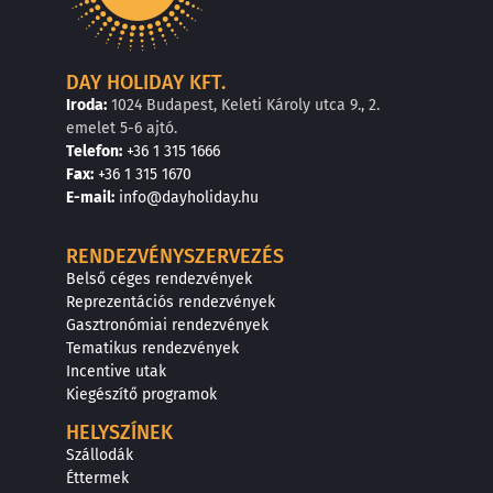
DAY HOLIDAY KFT.
Iroda:
1024 Budapest, Keleti Károly utca 9., 2.
emelet 5-6 ajtó.
Telefon:
+36 1 315 1666
F
a
x
:
+36 1 315 1670
E
-mail:
info@dayholiday.hu
RENDEZVÉNYSZERVEZÉS
Belső céges rendezvények
Reprezentációs rendezvények
Gasztronómiai rendezvények
Tematikus rendezvények
Incentive utak
Kiegészítő programok
HELYSZÍNEK
Szállodák
Éttermek