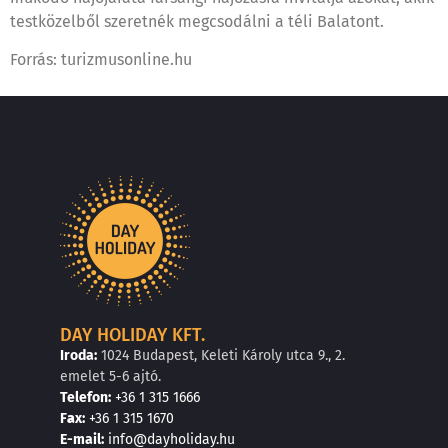
testközelből szeretnék megcsodálni a téli Balatont.
Forrás: turizmusonline.hu
DAY HOLIDAY KFT.
Iroda:
1024 Budapest, Keleti Károly utca 9., 2.
emelet 5-6 ajtó.
Telefon:
+36 1 315 1666
F
a
x
:
+36 1 315 1670
E
-mail:
info@dayholiday.hu