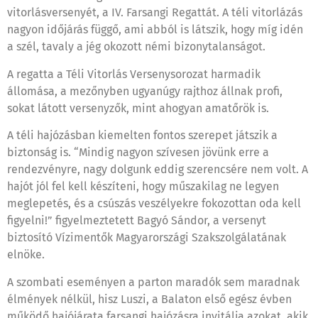
vitorlásversenyét, a IV. Farsangi Regattát. A téli vitorlázás
nagyon időjárás függő, ami abból is látszik, hogy míg idén
a szél, tavaly a jég okozott némi bizonytalanságot.
A regatta a Téli Vitorlás Versenysorozat harmadik
állomása, a mezőnyben ugyanúgy rajthoz állnak profi,
sokat látott versenyzők, mint ahogyan amatőrök is.
A téli hajózásban kiemelten fontos szerepet játszik a
biztonság is. “Mindig nagyon szívesen jövünk erre a
rendezvényre, nagy dolgunk eddig szerencsére nem volt. A
hajót jól fel kell készíteni, hogy műszakilag ne legyen
meglepetés, és a csúszás veszélyekre fokozottan oda kell
figyelni!” figyelmeztetett Bagyó Sándor, a versenyt
biztosító Vízimentők Magyarországi Szakszolgálatának
elnöke.
A szombati eseményen a parton maradók sem maradnak
élmények nélkül, hisz Luszi, a Balaton első egész évben
működő hajójárata farsangi hajózásra invitálja azokat, akik