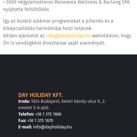
• 2000 négyzetméteres Panorama Wellness & Barlang SPA
nyújtotta feltöltődés
Így az évzáró szakmai programokat a pihenés és a
kikapcsolódás harmóniája teszi teljessé.
Kérjen ajánlatot az
info@dayholiday.hu
weboldalon, hogy
Ön is vendégként élvezhesse saját eseményét.
DAY HOLIDAY KFT.
Iroda:
1024 Budapest, Keleti Károly utca 9., 2.
emelet 5-6 ajtó.
Telefon:
+36 1 315 1666
F
a
x
:
+36 1 315 1670
E
-mail:
info@dayholiday.hu