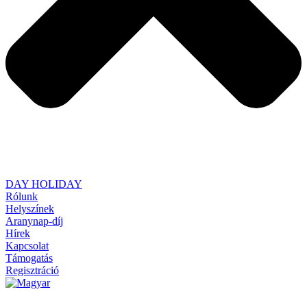
DAY HOLIDAY
Rólunk
Helyszínek
Aranynap-díj
Hírek
Kapcsolat
Támogatás
Regisztráció