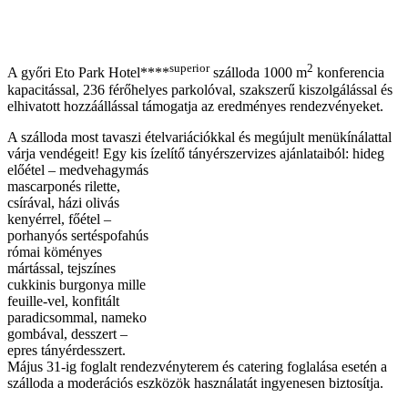
superior
2
A győri Eto Park Hotel****
szálloda 1000 m
konferencia
kapacitással, 236 férőhelyes parkolóval, szakszerű kiszolgálással és
elhivatott hozzáállással támogatja az eredményes rendezvényeket.
A szálloda most tavaszi ételvariációkkal és megújult menükínálattal
várja vendégeit! Egy kis ízelítő tányérszervizes
ajánlataiból: hideg
előétel – medvehagymás
mascarponés rilette,
csírával, házi olivás
kenyérrel, főétel
–
porhanyós sertéspofahús
római köményes
mártással, tejszínes
cukkinis burgonya mille
feuille-vel, konfitált
paradicsommal, nameko
gombával, desszert –
epres tányérdesszert.
Május 31-ig foglalt rendezvényterem és catering foglalása esetén a
szálloda a moderációs eszközök használatát ingyenesen biztosítja.