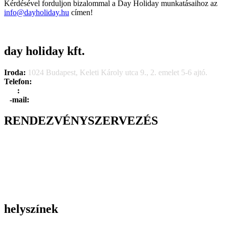
Kérdésével forduljon bizalommal a Day Holiday munkatásaihoz az
info@dayholiday.hu
címen!
day holiday kft.
Iroda:
1024 Budapest, Keleti Károly utca 9., 2. emelet 5-6 ajtó.
Telefon:
+36 1 315 1666
F
a
x
:
+36 1 315 1670
E
-mail:
info@dayholiday.hu
RENDEZVÉNYSZERVEZÉS
Belső céges rendezvények
Reprezentációs rendezvények
Gasztronómiai rendezvények
Tematikus rendezvények
Incentive utak
Kiegészítő programok
helyszínek