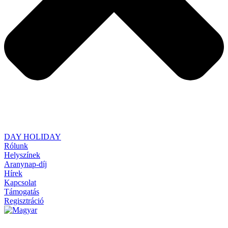
DAY HOLIDAY
Rólunk
Helyszínek
Aranynap-díj
Hírek
Kapcsolat
Támogatás
Regisztráció