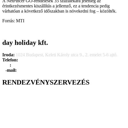
A NetPincér GO-rendelések 35 százalékára jelenleg az
érintkezésmentes kiszállítás a jellemző, ez a tendencia pedig
várhatóan a következő időszakban is növekedni fog – közölték.
Forrás: MTI
day holiday kft.
Iroda:
1024 Budapest, Keleti Károly utca 9., 2. emelet 5-6 ajtó.
Telefon:
+36 1 315 1666
F
a
x
:
+36 1 315 1670
E
-mail:
info@dayholiday.hu
RENDEZVÉNYSZERVEZÉS
Belső céges rendezvények
Reprezentációs rendezvények
Gasztronómiai rendezvények
Tematikus rendezvények
Incentive utak
Kiegészítő programok