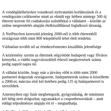
A vendéglátóhelyekre vonatkozó nyitvatartási korlátozások és a
vendégszám csökkenése miatt az elmúlt egy hétben mintegy 500 új
étterem kereste fel csatlakozási szándékkal a vállalatot – közölte az
online megrendelés alapján ételkiszállítással foglalkozó társaság.
A NetPincéren keresztül jelenleg 2000-nél is több étteremből
országosan több mint 800 településről lehet ételt rendelni.
Várhatóan tovább nő az érintkezésmentes kiszállítás jelentősége
A közlemény szerint az éttermek négyötöde budapesti vagy főváros
környéki, a vidéki nagyvárosokból érkező megkeresések száma
pedig napról napra nő.
A vállalat közölte, hogy már a járvány előtt is több mint 2000
partnerrel dolgoztak országszerte, futárpartnereik száma is közelítette
a 2000-et, március első két hetében pedig 135 új futárpartnerrel is
szerződtek.
Amennyiben egy futár megbetegszik, gyógyulásáig, de minimum
két hétig nem dolgozhat, ugyanakkor a csoportbesorolását – amit
eddigi teljesítménye alapján ért el – megtarthatja.