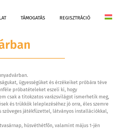
LAT
TÁMOGATÁS
REGISZTRÁCIÓ
várban
ahunyadvárban.
orságukat, ügyességüket és érzékeiket próbára téve
önféle próbatételeket eszeli ki, hogy
em csak a titokzatos varázsvilágot ismerhetik meg,
sek és trükkök leleplezéséhez jó orra, éles szemre
 szöveges játékfüzettel, látványos installációkkal,
vétvasárnap, húsvéthétfőn, valamint május 1-jén