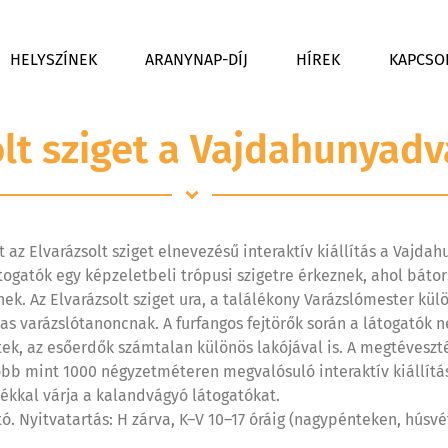
HELYSZÍNEK
ARANYNAP-DÍJ
HÍREK
KAPCSO
olt sziget a Vajdahunyad
 az Elvarázsolt sziget elnevezésű interaktív kiállítás a Vajd
átogatók egy képzeletbeli trópusi szigetre érkeznek, ahol bát
ek. Az Elvarázsolt sziget ura, a találékony Varázslómester kül
s varázslótanoncnak. A furfangos fejtörők során a látogatók n
tek, az esőerdők számtalan különös lakójával is. A megtéveszté
 több mint 1000 négyzetméteren megvalósuló interaktív kiállítás
dékkal várja a kalandvágyó látogatókat.
ató. Nyitvatartás: H zárva, K–V 10–17 óráig (nagypénteken, hús