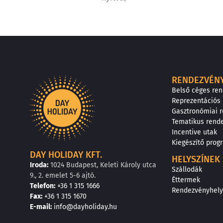
RENDEZVÉN
Belső céges re
Reprezentációs
Gasztronómiai 
Tematikus rend
Incentive utak
Kiegészítő pro
DAY HOLIDAY KFT.
HELYSZÍNEK
Iroda:
1024 Budapest, Keleti Károly utca
Szállodák
9., 2. emelet 5-6 ajtó.
Éttermek
Telefon:
+36 1 315 1666
Rendezvényhely
F
a
x
:
+36 1 315 1670
E
-mail:
info@dayholiday.hu