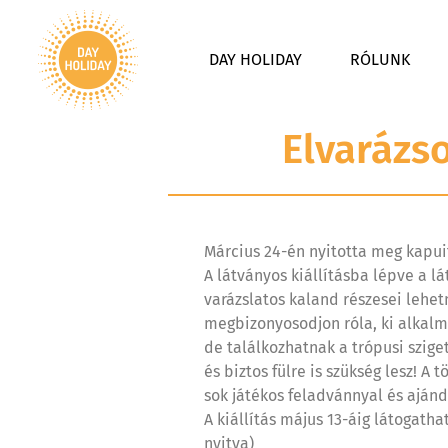
DAY HOLIDAY
RÓLUNK
Elvarázs
Március 24-én nyitotta meg kapuit
A látványos kiállításba lépve a l
varázslatos kaland részesei lehetn
megbizonyosodjon róla, ki alkalma
de találkozhatnak a trópusi szige
és biztos fülre is szükség lesz! A
sok játékos feladvánnyal és aján
A kiállítás május 13-áig látogath
nyitva)