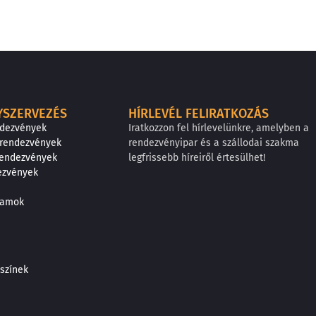
YSZERVEZÉS
HÍRLEVÉL FELIRATKOZÁS
ndezvények
Iratkozzon fel hírlevelünkre, amelyben a
 rendezvények
rendezvényipar és a szállodai szakma
rendezvények
legfrissebb híreiről értesülhet!
ezvények
gramok
színek