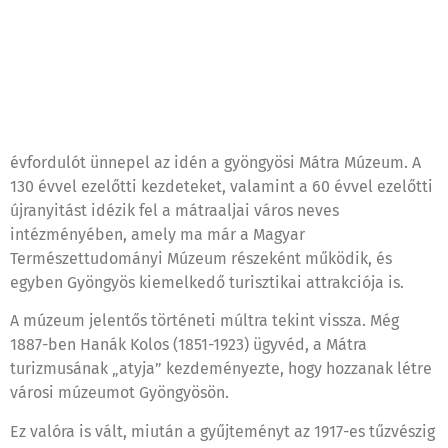
évfordulót ünnepel az idén a gyöngyösi Mátra Múzeum. A
130 évvel ezelőtti kezdeteket, valamint a 60 évvel ezelőtti
újranyitást idézik fel a mátraaljai város neves
intézményében, amely ma már a Magyar
Természettudományi Múzeum részeként működik, és
egyben Gyöngyös kiemelkedő turisztikai attrakciója is.
A múzeum jelentős történeti múltra tekint vissza. Még
1887-ben Hanák Kolos (1851-1923) ügyvéd, a Mátra
turizmusának „atyja” kezdeményezte, hogy hozzanak létre
városi múzeumot Gyöngyösön.
Ez valóra is vált, miután a gyűjteményt az 1917-es tűzvészig