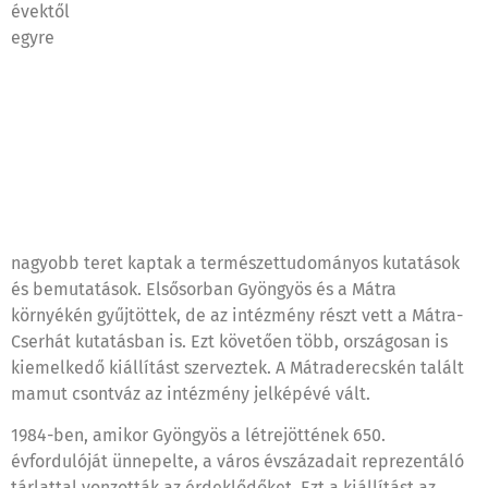
évektől
egyre
nagyobb teret kaptak a természettudományos kutatások
és bemutatások. Elsősorban Gyöngyös és a Mátra
környékén gyűjtöttek, de az intézmény részt vett a Mátra-
Cserhát kutatásban is. Ezt követően több, országosan is
kiemelkedő kiállítást szerveztek. A Mátraderecskén talált
mamut csontváz az intézmény jelképévé vált.
1984-ben, amikor Gyöngyös a létrejöttének 650.
évfordulóját ünnepelte, a város évszázadait reprezentáló
tárlattal vonzották az érdeklődőket. Ezt a kiállítást az