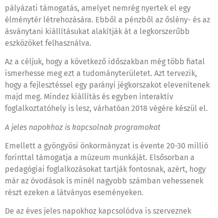
pályázati támogatás, amelyet nemrég nyertek el egy
élménytér létrehozására. Ebből a pénzből az őslény- és az
ásványtani kiállításukat alakítják át a legkorszerűbb
eszközöket felhasználva.
Az a céljuk, hogy a következő időszakban még több fiatal
ismerhesse meg ezt a tudományterületet. Azt tervezik,
hogy a fejlesztéssel egy parányi jégkorszakot elevenítenek
majd meg. Mindez kiállítás és egyben interaktív
foglalkoztatóhely is lesz, várhatóan 2018 végére készül el.
A jeles napokhoz is kapcsolnak programokat
Emellett a gyöngyösi önkormányzat is évente 20-30 millió
forinttal támogatja a múzeum munkáját. Elsősorban a
pedagógiai foglalkozásokat tartják fontosnak, azért, hogy
már az óvodások is minél nagyobb számban vehessenek
részt ezeken a látványos eseményeken.
De az éves jeles napokhoz kapcsolódva is szerveznek