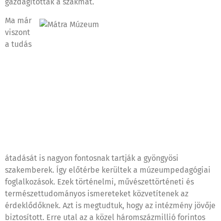
gazdagították a szakmát.
Ma már
viszont
a tudás
átadását is nagyon fontosnak tartják a gyöngyösi
szakemberek. Így előtérbe kerültek a múzeumpedagógiai
foglalkozások. Ezek történelmi, művészettörténeti és
természettudományos ismereteket közvetítenek az
érdeklődőknek. Azt is megtudtuk, hogy az intézmény jövője
biztosított. Erre utal az a közel háromszázmillió forintos