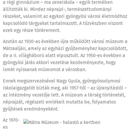
a régi gimnázium – ma zeneiskola – egyik termében
állították ki. Mindez néprajzi-, természettudományi
részeket, valamint az egykori gyöngyösi városi életmódhoz
kapcsolódó tárgyakat tartalmazott. A tűzvészben viszont
ezek egy része tönkrement.
Azután az 1930-as években újra működött városi múzeum a
Mátraalján, amely az egyházi gyűjteményhez kapcsolódott,
de a II. világháború alatt elpusztult. Az 1950-es években a
gyöngyösi járás akkori vezetése kezdeményezte, hogy
ismét nyissanak múzeumot a városban.
Ennek megszervezésével Nagy Gyula, gyöngyössolymosi
iskolaigazgatót bízták meg, aki 1957-től – az újranyitástól –
az intézmény vezetője lett. A múzeum a térség történetét,
néprajzát, régészeti emlékeit mutatta be, folyamatos
gyűjtések eredményeként.
Az 1970-
es