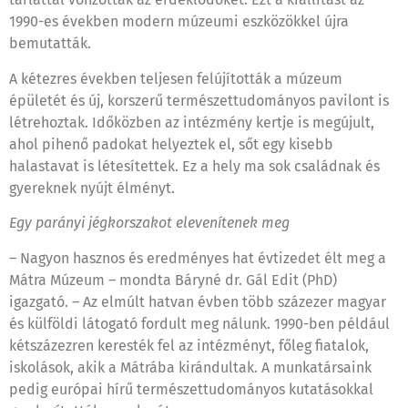
1990-es években modern múzeumi eszközökkel újra
bemutatták.
A kétezres években teljesen felújították a múzeum
épületét és új, korszerű természettudományos pavilont is
létrehoztak. Időközben az intézmény kertje is megújult,
ahol pihenő padokat helyeztek el, sőt egy kisebb
halastavat is létesítettek. Ez a hely ma sok családnak és
gyereknek nyújt élményt.
Egy parányi jégkorszakot elevenítenek meg
– Nagyon hasznos és eredményes hat évtizedet élt meg a
Mátra Múzeum – mondta Báryné dr. Gál Edit (PhD)
igazgató. – Az elmúlt hatvan évben több százezer magyar
és külföldi látogató fordult meg nálunk. 1990-ben például
kétszázezren keresték fel az intézményt, főleg fiatalok,
iskolások, akik a Mátrába kirándultak. A munkatársaink
pedig európai hírű természettudományos kutatásokkal