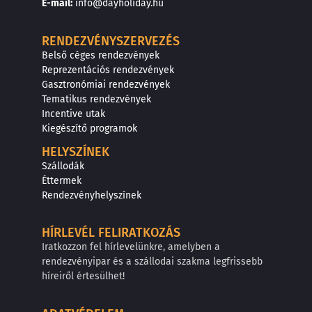
E
-mail:
info@dayholiday.hu
RENDEZVÉNYSZERVEZÉS
Belső céges rendezvények
Reprezentációs rendezvények
Gasztronómiai rendezvények
Tematikus rendezvények
Incentive utak
Kiegészítő programok
HELYSZÍNEK
Szállodák
Éttermek
Rendezvényhelyszínek
HÍRLEVÉL FELIRATKOZÁS
Iratkozzon fel hírlevelünkre, amelyben a
rendezvényipar és a szállodai szakma legfrissebb
híreiről értesülhet!