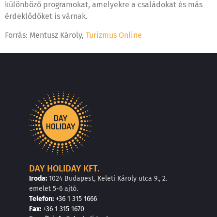
különböző programokat, amelyekre a családokat és más
érdeklődőket is várnak.
Forrás: Mentusz Károly,
Turizmus Online
DAY HOLIDAY KFT.
Iroda:
1024 Budapest, Keleti Károly utca 9., 2.
emelet 5-6 ajtó.
Telefon:
+36 1 315 1666
F
a
x
:
+36 1 315 1670