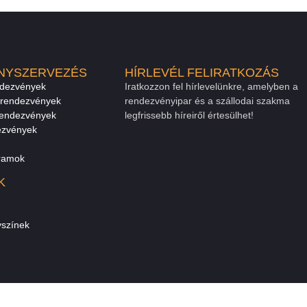
NYSZERVEZÉS
HÍRLEVÉL FELIRATKOZÁS
ndezvények
Iratkozzon fel hírlevelünkre, amelyben a
 rendezvények
rendezvényipar és a szállodai szakma
rendezvények
legfrissebb híreiről értesülhet!
ezvények
gramok
K
színek