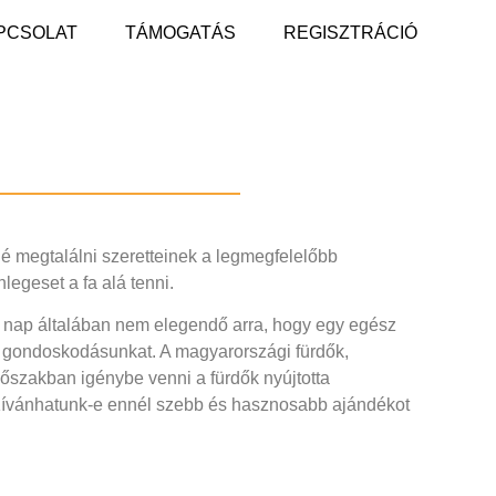
PCSOLAT
TÁMOGATÁS
REGISZTRÁCIÓ
é megtalálni szeretteinek a legmegfelelőbb
legeset a fa alá tenni.
n nap általában nem elegendő arra, hogy egy egész
t, gondoskodásunkat. A magyarországi fürdők,
dőszakban igénybe venni a fürdők nyújtotta
. Kívánhatunk-e ennél szebb és hasznosabb ajándékot