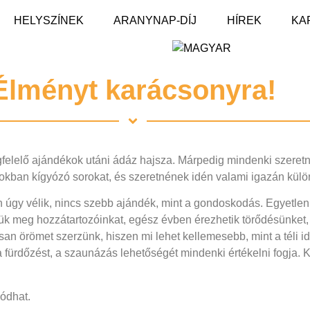
HELYSZÍNEK
ARANYNAP-DÍJ
HÍREK
KA
Élményt karácsonyra!
felelő ajándékok utáni ádáz hajsza. Márpedig mindenki szeretn
tokban kígyózó sorokat, és szeretnének idén valami igazán külön
an úgy vélik, nincs szebb ajándék, mint a gondoskodás. Egyetle
pjük meg hozzátartozóinkat, egész évben érezhetik törődésünke
san örömet szerzünk, hiszen mi lehet kellemesebb, mint a téli i
 a fürdőzést, a szaunázás lehetőségét mindenki értékelni fogja
zódhat.