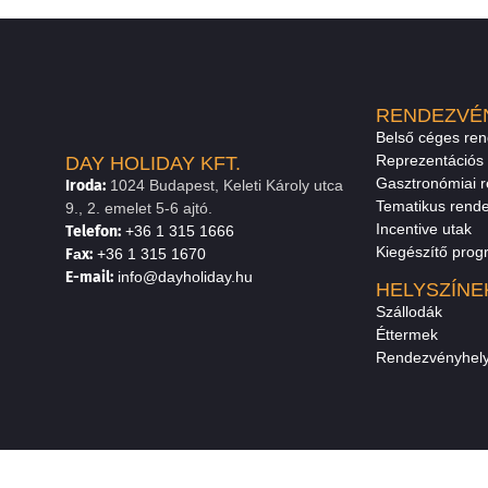
RENDEZVÉ
Belső céges re
Reprezentációs
DAY HOLIDAY KFT.
Gasztronómiai 
Iroda:
1024 Budapest, Keleti Károly utca
Tematikus rend
9., 2. emelet 5-6 ajtó.
Incentive utak
Telefon:
+36 1 315 1666
Kiegészítő pro
F
a
x
:
+36 1 315 1670
E
-mail:
info@dayholiday.hu
HELYSZÍNE
Szállodák
Éttermek
Rendezvényhely