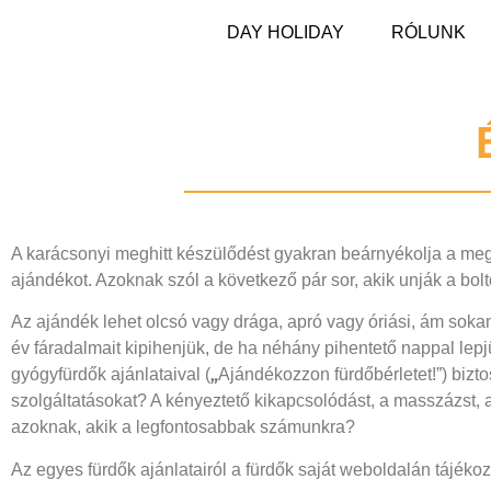
DAY HOLIDAY
RÓLUNK
A karácsonyi meghitt készülődést gyakran beárnyékolja a meg
ajándékot. Azoknak szól a következő pár sor, akik unják a bol
Az ajándék lehet olcsó vagy drága, apró vagy óriási, ám sok
év fáradalmait kipihenjük, de ha néhány pihentető nappal le
„
gyógyfürdők ajánlataival (
Ajándékozzon fürdőbérletet!”) bizto
szolgáltatásokat? A kényeztető kikapcsolódást, a masszázst,
azoknak, akik a legfontosabbak számunkra?
Az egyes fürdők ajánlatairól a fürdők saját weboldalán tájéko