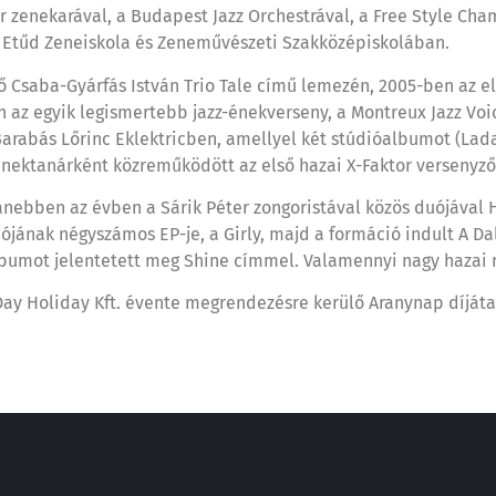
 zenekarával, a Budapest Jazz Orchestrával, a Free Style Cha
 Etűd Zeneiskola és Zeneművészeti Szakközépiskolában.
Csaba-Gyárfás István Trio Tale című lemezén, 2005-ben az ele
az egyik legismertebb jazz-énekverseny, a Montreux Jazz Voic
arabás Lőrinc Eklektricben, amellyel két stúdióalbumot (Ladal 
 énektanárként közreműködött az első hazai X-Faktor versenyz
yanebben az évben a Sárik Péter zongoristával közös duójával
jának négyszámos EP-je, a Girly, majd a formáció indult A Dal 
bumot jelentetett meg Shine címmel. Valamennyi nagy hazai ny
ay Holiday Kft. évente megrendezésre kerülő Aranynap díjátadó