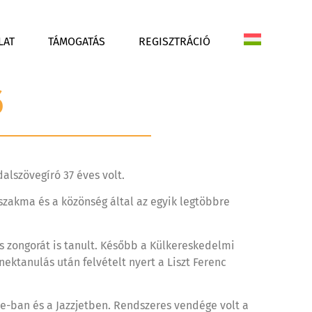
LAT
TÁMOGATÁS
REGISZTRÁCIÓ
ő
alszövegíró 37 éves volt.
szakma és a közönség által az egyik legtöbbre
s zongorát is tanult. Később a Külkereskedelmi
ektanulás után felvételt nyert a Liszt Ferenc
ime-ban és a Jazzjetben. Rendszeres vendége volt a