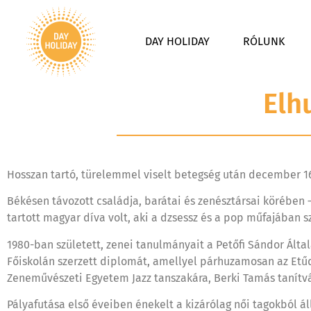
DAY HOLIDAY
RÓLUNK
Elh
Hosszan tartó, türelemmel viselt betegség után december 16-
Békésen távozott családja, barátai és zenésztársai körében 
tartott magyar díva volt, aki a dzsessz és a pop műfajában s
1980-ban született, zenei tanulmányait a Petőfi Sándor Álta
Főiskolán szerzett diplomát, amellyel párhuzamosan az Etűd Z
Zeneművészeti Egyetem Jazz tanszakára, Berki Tamás tanítv
Pályafutása első éveiben énekelt a kizárólag női tagokból ál