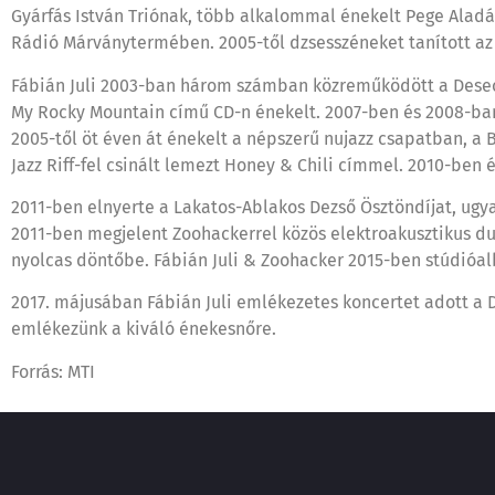
Gyárfás István Triónak, több alkalommal énekelt Pege Aladár
Rádió Márványtermében. 2005-től dzsesszéneket tanított az
Fábián Juli 2003-ban három számban közreműködött a Deseő 
My Rocky Mountain című CD-n énekelt. 2007-ben és 2008-ban 
2005-től öt éven át énekelt a népszerű nujazz csapatban, a B
Jazz Riff-fel csinált lemezt Honey & Chili címmel. 2010-ben
2011-ben elnyerte a Lakatos-Ablakos Dezső Ösztöndíjat, ug
2011-ben megjelent Zoohackerrel közös elektroakusztikus duó
nyolcas döntőbe. Fábián Juli & Zoohacker 2015-ben stúdióal
2017. májusában Fábián Juli emlékezetes koncertet adott a D
emlékezünk a kiváló énekesnőre.
Forrás: MTI