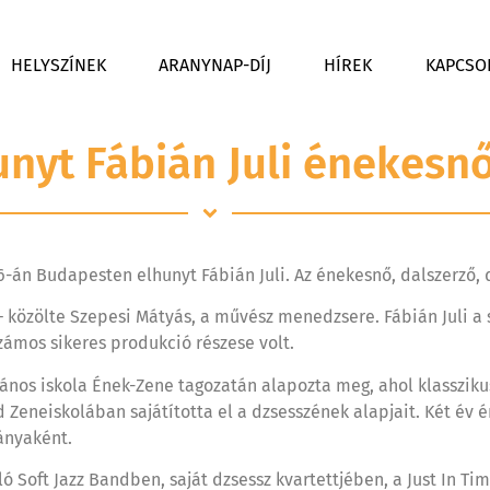
HELYSZÍNEK
ARANYNAP-DÍJ
HÍREK
KAPCSO
unyt Fábián Juli énekesn
án Budapesten elhunyt Fábián Juli. Az énekesnő, dalszerző, d
– közölte Szepesi Mátyás, a művész menedzsere. Fábián Juli a 
zámos sikeres produkció részese volt.
lános iskola Ének-Zene tagozatán alapozta meg, ahol klassziku
eneiskolában sajátította el a dzsesszének alapjait. Két év én
ányaként.
ló Soft Jazz Bandben, saját dzsessz kvartettjében, a Just In T