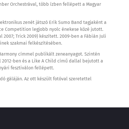
mber Orchestrával, több ízben fellépett a Magyar
ktronikus zenét játszó Erik Sumo Band tagjaként a
e Competition legjobb nyolc énekese közé jutott.
2007; Trick 2009) készített. 2009-ben a Fábián Juli
őinek szakmai felkészítésében.
 Harmony címmel publikált zeneanyagot. Szintén
2012-ben és a Like A Child című dallal bejutott a
ári fesztiválon fellépett.
 gáláján. Az ott készült fotóval szeretettel