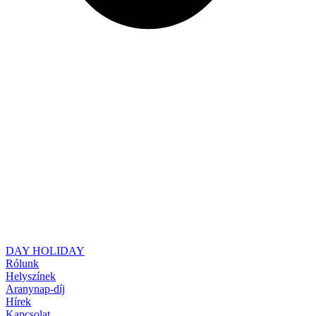
DAY HOLIDAY
Rólunk
Helyszínek
Aranynap-díj
Hírek
Kapcsolat