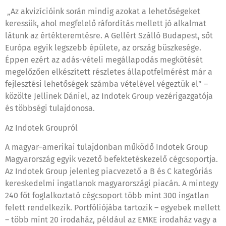
„Az akvizícióink során mindig azokat a lehetőségeket
keressük, ahol megfelelő ráfordítás mellett jó alkalmat
látunk az értékteremtésre. A Gellért Szálló Budapest, sőt
Európa egyik legszebb épülete, az ország büszkesége.
Éppen ezért az adás-vételi megállapodás megkötését
megelőzően elkészített részletes állapotfelmérést már a
fejlesztési lehetőségek számba vételével végeztük el” –
közölte Jellinek Dániel, az Indotek Group vezérigazgatója
és többségi tulajdonosa.
Az Indotek Groupról
A magyar–amerikai tulajdonban működő Indotek Group
Magyarország egyik vezető befektetéskezelő cégcsoportja.
Az Indotek Group jelenleg piacvezető a B és C kategóriás
kereskedelmi ingatlanok magyarországi piacán. A mintegy
240 főt foglalkoztató cégcsoport több mint 300 ingatlan
felett rendelkezik. Portfóliójába tartozik – egyebek mellett
– több mint 20 irodaház, például az EMKE irodaház vagy a