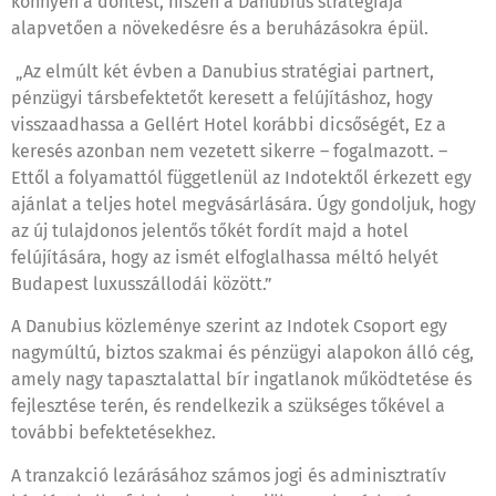
könnyen a döntést, hiszen a Danubius stratégiája
alapvetően a növekedésre és a beruházásokra épül.
„Az elmúlt két évben a Danubius stratégiai partnert,
pénzügyi társbefektetőt keresett a felújításhoz, hogy
visszaadhassa a Gellért Hotel korábbi dicsőségét, Ez a
keresés azonban nem vezetett sikerre – fogalmazott. –
Ettől a folyamattól függetlenül az Indotektől érkezett egy
ajánlat a teljes hotel megvásárlására. Úgy gondoljuk, hogy
az új tulajdonos jelentős tőkét fordít majd a hotel
felújítására, hogy az ismét elfoglalhassa méltó helyét
Budapest luxusszállodái között.”
A Danubius közleménye szerint az Indotek Csoport egy
nagymúltú, biztos szakmai és pénzügyi alapokon álló cég,
amely nagy tapasztalattal bír ingatlanok működtetése és
fejlesztése terén, és rendelkezik a szükséges tőkével a
további befektetésekhez.
A tranzakció lezárásához számos jogi és adminisztratív