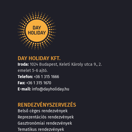
DAY HOLIDAY KFT.
Iroda:
1024 Budapest, Keleti Károly utca 9., 2.
emelet 5-6 ajtó.
Telefon:
+36 1 315 1666
F
a
x
:
+36 1 315 1670
E
-mail:
info@dayholiday.hu
RENDEZVÉNYSZERVEZÉS
Belső céges rendezvények
Reprezentációs rendezvények
Gasztronómiai rendezvények
Tematikus rendezvények