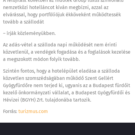
A felújítást követően az Indotek Group luxus színvonalú
nemzetközi hotelláncot kíván megbízni, azzal az
elvárással, hogy portfóliójuk ékköveként működtessék
tovább a szállodát
– írják közleményükben.
Az adás-vétel a szálloda napi működését nem érinti
közvetlenül, a vendégek fogadása és a foglalások kezelése
a megszokott módon folyik tovább.
Szintén fontos, hogy a hotelépület eladása a szálloda
közvetlen szomszédságában működő Szent Gellért
Gyógyfürdőre nem terjed ki, ugyanis az a Budapest fürdőit
kezelő önkormányzati vállalat, a Budapest Gyógyfürdői és
Hévizei (BGYH) Zrt. tulajdonába tartozik.
Forrás:
turizmus.com