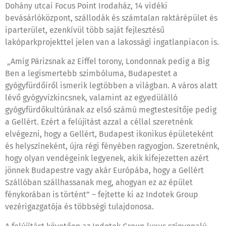
Dohány utcai Focus Point Irodaház, 14 vidéki
bevásárlóközpont, szállodák és számtalan raktárépület és
iparterület, ezenkívül több saját fejlesztésű
lakóparkprojekttel jelen van a lakossági ingatlanpiacon is.
„Amíg Párizsnak az Eiffel torony, Londonnak pedig a Big
Ben a legismertebb szimbóluma, Budapestet a
gyógyfürdőiről ismerik legtöbben a világban. A város alatt
lévő gyógyvízkincsnek, valamint az egyedülálló
gyógyfürdőkultúrának az első számú megtestesítője pedig
a Gellért. Ezért a felújítást azzal a céllal szeretnénk
elvégezni, hogy a Gellért, Budapest ikonikus épületeként
és helyszíneként, újra régi fényében ragyogjon. Szeretnénk,
hogy olyan vendégeink legyenek, akik kifejezetten azért
jönnek Budapestre vagy akár Európába, hogy a Gellért
Szállóban szállhassanak meg, ahogyan ez az épület
fénykorában is történt” – fejtette ki az Indotek Group
vezérigazgatója és többségi tulajdonosa.