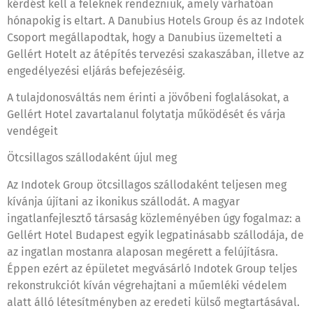
kérdést kell a feleknek rendezniük, amely várhatóan
hónapokig is eltart. A Danubius Hotels Group és az Indotek
Csoport megállapodtak, hogy a Danubius üzemelteti a
Gellért Hotelt az átépítés tervezési szakaszában, illetve az
engedélyezési eljárás befejezéséig.
A tulajdonosváltás nem érinti a jövőbeni foglalásokat, a
Gellért Hotel zavartalanul folytatja működését és várja
vendégeit
Ötcsillagos szállodaként újul meg
Az Indotek Group ötcsillagos szállodaként teljesen meg
kívánja újítani az ikonikus szállodát. A magyar
ingatlanfejlesztő társaság közleményében úgy fogalmaz: a
Gellért Hotel Budapest egyik legpatinásabb szállodája, de
az ingatlan mostanra alaposan megérett a felújításra.
Éppen ezért az épületet megvásárló Indotek Group teljes
rekonstrukciót kíván végrehajtani a műemléki védelem
alatt álló létesítményben az eredeti külső megtartásával.