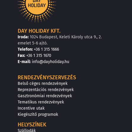
DAY HOLIDAY KFT.
Iroda:
1024 Budapest, Keleti Károly utca 9., 2.
emelet 5-6 ajtó.
Telefon:
+36 1 315 1666
F
a
x
:
+36 1 315 1670
E
-mail:
info@dayholiday.hu
RENDEZVÉNYSZERVEZÉS
Belső céges rendezvények
Reprezentációs rendezvények
Gasztronómiai rendezvények
Tematikus rendezvények
Incentive utak
Kiegészítő programok
HELYSZÍNEK
Szállodák