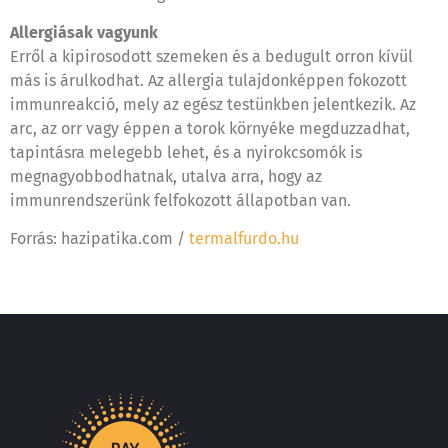
Allergiásak vagyunk
Erről a kipirosodott szemeken és a bedugult orron kívül
más is árulkodhat. Az allergia tulajdonképpen fokozott
immunreakció, mely az egész testünkben jelentkezik. Az
arc, az orr vagy éppen a torok környéke megduzzadhat,
tapintásra melegebb lehet, és a nyirokcsomók is
megnagyobbodhatnak, utalva arra, hogy az
immunrendszerünk felfokozott állapotban van.
Forrás: hazipatika.com /
termalfurdo.hu