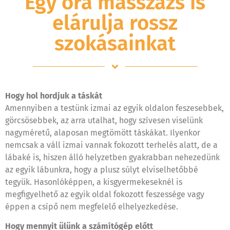
Egy óra masszázs is
elárulja rossz
szokásainkat
Hogy hol hordjuk a táskát
Amennyiben a testünk izmai az egyik oldalon feszesebbek,
görcsösebbek, az arra utalhat, hogy szívesen viselünk
nagyméretű, alaposan megtömött táskákat. Ilyenkor
nemcsak a váll izmai vannak fokozott terhelés alatt, de a
lábaké is, hiszen álló helyzetben gyakrabban nehezedünk
az egyik lábunkra, hogy a plusz súlyt elviselhetőbbé
tegyük. Hasonlóképpen, a kisgyermekeseknél is
megfigyelhető az egyik oldal fokozott feszessége vagy
éppen a csípő nem megfelelő elhelyezkedése.
Hogy mennyit ülünk a számítógép előtt