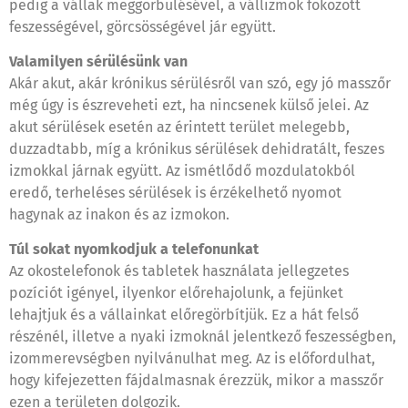
pedig a vállak meggörbülésével, a vállizmok fokozott
feszességével, görcsösségével jár együtt.
Valamilyen sérülésünk van
Akár akut, akár krónikus sérülésről van szó, egy jó masszőr
még úgy is észreveheti ezt, ha nincsenek külső jelei. Az
akut sérülések esetén az érintett terület melegebb,
duzzadtabb, míg a krónikus sérülések dehidratált, feszes
izmokkal járnak együtt. Az ismétlődő mozdulatokból
eredő, terheléses sérülések is érzékelhető nyomot
hagynak az inakon és az izmokon.
Túl sokat nyomkodjuk a telefonunkat
Az okostelefonok és tabletek használata jellegzetes
pozíciót igényel, ilyenkor előrehajolunk, a fejünket
lehajtjuk és a vállainkat előregörbítjük. Ez a hát felső
részénél, illetve a nyaki izmoknál jelentkező feszességben,
izommerevségben nyilvánulhat meg. Az is előfordulhat,
hogy kifejezetten fájdalmasnak érezzük, mikor a masszőr
ezen a területen dolgozik.