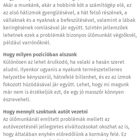
Akár a munkánk, akár a hobbink köt a számítógép elé, ez
az alsó hátizmok gyengülésével, a hát felső részének, a
vállaknak és a nyaknak a befeszülésével, valamint a lábak
keringésének romlásával jár együtt. Szintén jellemzőek
lehetnek ezek a problémák bizonyos ülőmunkát végzőknél,
például varrónőknél.
Hogy milyen pozícióban alszunk
Különösen az lehet árulkodó, ha valaki a hasán szeret
aludni. Ilyenkor ugyanis a nyakunk természetellenes
helyzetbe kényszerül, hátrafelé billenhet, és ez az izmok
fokozott húzódásával jár együtt. Lehet, hogy mi magunk
már nem is érzékeljük ezt, de egy jó masszőr könnyen
észreveheti.
Hogy mennyit szoktunk autót vezetni
Az ülőmunkánál említett problémák mellett az
autóvezetésnél jellegzetes elváltozásokat okozhat az is,
hogy általában enyhén előredőlünk a kormány felé. Ez