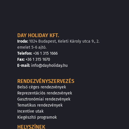
DAY HOLIDAY KFT.
Iroda:
1024 Budapest, Keleti Károly utca 9., 2.
emelet 5-6 ajtó.
Telefon:
+36 1 315 1666
F
a
x
:
+36 1 315 1670
E
-mail:
info@dayholiday.hu
RENDEZVÉNYSZERVEZÉS
Belső céges rendezvények
Reprezentációs rendezvények
Gasztronómiai rendezvények
Tematikus rendezvények
Incentive utak
Kiegészítő programok
HELYSZÍNEK