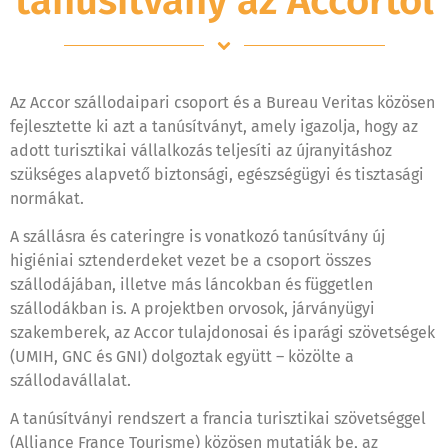
tanúsítvány az Accortól
Az Accor szállodaipari csoport és a Bureau Veritas közösen
fejlesztette ki azt a tanúsítványt, amely igazolja, hogy az
adott turisztikai vállalkozás teljesíti az újranyitáshoz
szükséges alapvető biztonsági, egészségügyi és tisztasági
normákat.
A szállásra és cateringre is vonatkozó tanúsítvány új
higiéniai sztenderdeket vezet be a csoport összes
szállodájában, illetve más láncokban és független
szállodákban is. A projektben orvosok, járványügyi
szakemberek, az Accor tulajdonosai és iparági szövetségek
(UMIH, GNC és GNI) dolgoztak együtt – közölte a
szállodavállalat.
A tanúsítványi rendszert a francia turisztikai szövetséggel
(Alliance France Tourisme) közösen mutatják be, az