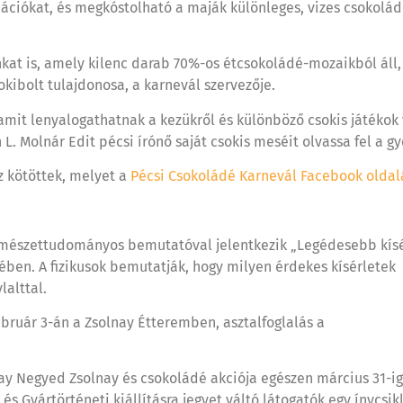
ciókat, és megkóstolható a maják különleges, vizes csokoládé
énkat is, amely kilenc darab 70%-os étcsokoládé-mozaikból ál
kibolt tulajdonosa, a karnevál szervezője.
amit lenyalogathatnak a kezükről és különböző csokis játékok
. Molnár Edit pécsi írónő saját csokis meséit olvassa fel a g
z kötöttek, melyet a
Pécsi Csokoládé Karnevál Facebook oldal
rmészettudományos bemutatóval jelentkezik „Legédesebb kís
ében. A fizikusok bemutatják, hogy milyen érdekes kísérletek
lalttal.
ruár 3-án a Zsolnay Étteremben, asztalfoglalás a
ay Negyed Zsolnay és csokoládé akciója egészen március 31-ig 
és Gyártörténeti kiállításra jegyet váltó látogatók egy ínycsi