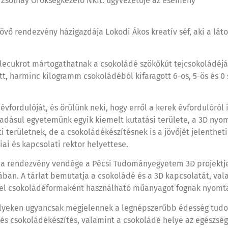
a Zsolnay Örökségkezelő NKft. ügyvezetője az esemény
 rendezvény házigazdája Lokodi Ákos kreatív séf, aki a látoga
pillecukrot mártogathatnak a csokoládé szökőkút tejcsokoládéj
harminc kilogramm csokoládéból kifaragott 6-os, 5-ös és 0 s
fordulóját, és örülünk neki, hogy erről a kerek évfordulóról 
ásul egyetemünk egyik kiemelt kutatási területe, a 3D nyom
 területnek, de a csokoládékészítésnek is a jövőjét jelentheti
ai és kapcsolati rektor helyettese.
: a rendezvény vendége a Pécsi Tudományegyetem 3D projektj
ában. A tárlat bemutatja a csokoládé és a 3D kapcsolatát, val
el csokoládéformaként használható műanyagot fognak nyomta
amelyeken ugyancsak megjelennek a legnépszerűbb édesség tu
és csokoládékészítés, valamint a csokoládé helye az egészsé