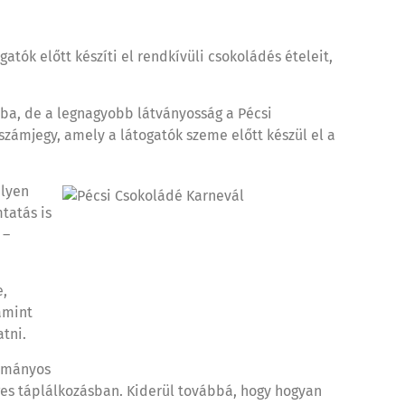
tók előtt készíti el rendkívüli csokoládés ételeit,
ába, de a legnagyobb látványosság a Pécsi
zámjegy, amely a látogatók szeme előtt készül el a
ilyen
tatás is
 –
e,
amint
tni.
dományos
ges táplálkozásban. Kiderül továbbá, hogy hogyan