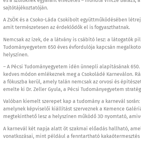
és a szülőknek egyaránt élvezetes – mondta Vincze Balázs, 
sajtótájékoztatóján.
A ZsÖK és a Csoko-Láda Csokibolt együttműködésében létrejövő
amit természetesen az érdeklődők el is fogyaszthatnak.
Nemcsak az ízek, de a látvány is csábító lesz: a látogatók 
Tudományegyetem 650 éves évfordulója kapcsán megalkotott, 
helyszínen.
– A Pécsi Tudományegyetem idén ünnepli alapításának 650. év
kedves módon emlékeznek meg a Csokoládé Karneválon. Ráad
a fókuszba kerül, amely talán nemcsak az orvosi és építészeti
emelte ki Dr. Zeller Gyula, a Pécsi Tudományegyetem stratégi
Valóban kiemelt szerepet kap a tudomány a karnevál során
amelynek képviselői kiállítást szerveznek a Kemence Galéri
megtekinthető lesz a helyszínen működő 3D nyomtató, amiv
A karnevál két napja alatt öt szakmai előadás hallható, 
vonatkozásai, mint például a fenntartható kakaótermesztés 