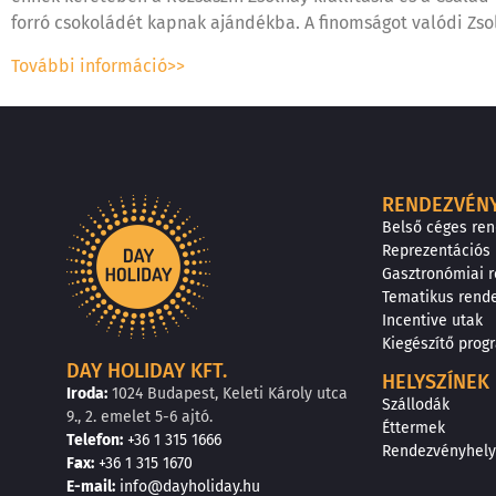
forró csokoládét kapnak ajándékba. A finomságot valódi Zso
További információ>>
RENDEZVÉN
Belső céges re
Reprezentációs
Gasztronómiai 
Tematikus rend
Incentive utak
Kiegészítő pro
DAY HOLIDAY KFT.
HELYSZÍNEK
Iroda:
1024 Budapest, Keleti Károly utca
Szállodák
9., 2. emelet 5-6 ajtó.
Éttermek
Telefon:
+36 1 315 1666
Rendezvényhely
F
a
x
:
+36 1 315 1670
E
-mail:
info@dayholiday.hu