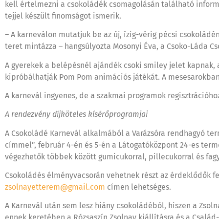
kell értelmezni a csokoládék csomagolásán található informá
tejjel készült finomságot ismerik.
– A karneválon mutatjuk be az új, ízig-vérig pécsi csokolád
teret mintázza – hangsúlyozta Mosonyi Éva, a Csoko-Láda Cso
A gyerekek a belépésnél ajándék csoki smiley jelet kapnak, 
kipróbálhatják Pom Pom animációs játékát. A mesesarokban L
A karnevál ingyenes, de a szakmai programok regisztrációho
A rendezvény díjköteles kísérőprogramjai
A Csokoládé Karnevál alkalmából a Varázsóra rendhagyó te
címmel”, február 4-én és 5-én a Látogatóközpont 24-es term
végezhetők többek között gumicukorral, pillecukorral és fagy
Csokoládés élményvacsorán vehetnek részt az érdeklődők feb
zsolnayetterem@gmail.com
címen lehetséges.
A Karnevál után sem lesz hiány csokoládéból, hiszen a Zsoln
ennek keretében a Rózsaszín Zsolnay kiállításra és a Család- 