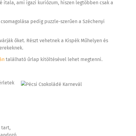
 itala, ami igazi kuriózum, hiszen legtöbben csak a
l, csomagolása pedig puzzle-szerűen a Széchenyi
 várják őket. Részt vehetnek a Kispék Műhelyen és
yerekeknek.
án
található űrlap kitöltésével lehet megtenni.
érletek
tart,
klandozó