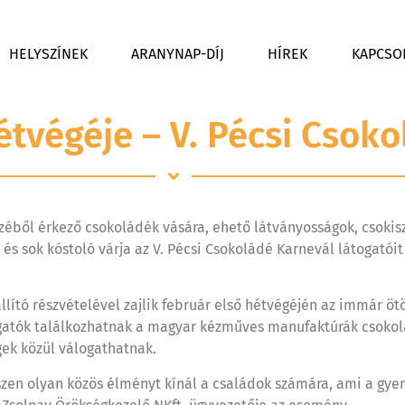
HELYSZÍNEK
ARANYNAP-DÍJ
HÍREK
KAPCSO
étvégéje – V. Pécsi Csok
zéből érkező csokoládék vására, ehető látványosságok, csokis
 sok kóstoló várja az V. Pécsi Csokoládé Karnevál látogatóit
lító részvételével zajlik február első hétvégéjén az immár öt
gatók találkozhatnak a magyar kézműves manufaktúrák csoko
gek közül válogathatnak.
zen olyan közös élményt kínál a családok számára, ami a gye