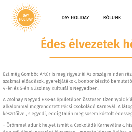
DAY HOLIDAY
RÓLUNK
Édes élvezetek h
Ezt még Gombóc Artúr is megirigyelné! Az ország minden rés
szakmai előadások, gyerekjátékok, bonbonkészítő bemutató és
4-én és 5-én a Zsolnay Kulturális Negyedben.
A Zsolnay Negyed E78-as épületében összesen tizennyolc kiál
alkalommal megrendezett Pécsi Csokoládé Karnevál. A láto
készítőivel, s egyedi, eddig talán még sosem kóstolt édessé
– Örömmel adunk helyet ismét a Csokoládé Karneválnak, his