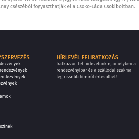
lnay csészéből fogyaszthatják el a Csoko-Láda Csokiboltban.
YSZERVEZÉS
HÍRLEVÉL FELIRATKOZÁS
ndezvények
Iratkozzon fel hírlevelünkre, amelyben a
 rendezvények
rendezvényipar és a szállodai szakma
rendezvények
legfrissebb híreiről értesülhet!
ezvények
gramok
színek