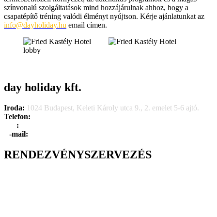
színvonalú szolgáltatások mind hozzájárulnak ahhoz, hogy a
csapatépítő tréning valódi élményt nyújtson. Kérje ajánlatunkat az
info@dayholiday.hu
email címen.
day holiday kft.
Iroda:
1024 Budapest, Keleti Károly utca 9., 2. emelet 5-6 ajtó.
Telefon:
+36 1 315 1666
F
a
x
:
+36 1 315 1670
E
-mail:
info@dayholiday.hu
RENDEZVÉNYSZERVEZÉS
Belső céges rendezvények
Reprezentációs rendezvények
Gasztronómiai rendezvények
Tematikus rendezvények
Incentive utak