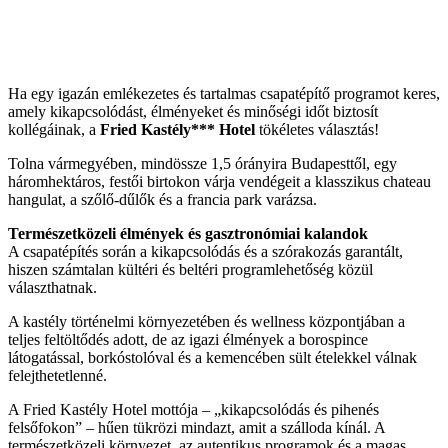
Ha egy igazán emlékezetes és tartalmas csapatépítő programot keres,
amely kikapcsolódást, élményeket és minőségi időt biztosít
kollégáinak, a
Fried Kastély*** Hotel
tökéletes választás!
Tolna vármegyében, mindössze 1,5 órányira Budapesttől, egy
háromhektáros, festői birtokon várja vendégeit a klasszikus chateau
hangulat, a szőlő-dűlők és a francia park varázsa.
Természetközeli élmények és gasztronómiai kalandok
A csapatépítés során a kikapcsolódás és a szórakozás garantált,
hiszen számtalan kültéri és beltéri programlehetőség közül
választhatnak.
A kastély történelmi környezetében és wellness központjában a
teljes feltöltődés adott, de az igazi élmények a borospince
látogatással, borkóstolóval és a kemencében sült ételekkel válnak
felejthetetlenné.
A Fried Kastély Hotel mottója – „kikapcsolódás és pihenés
felsőfokon” – hűen tükrözi mindazt, amit a szálloda kínál. A
természetközeli környezet, az autentikus programok és a magas