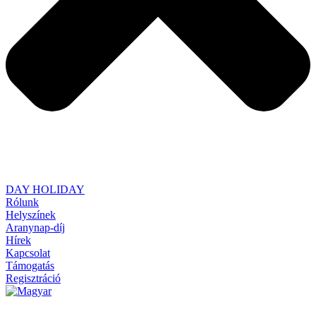
DAY HOLIDAY
Rólunk
Helyszínek
Aranynap-díj
Hírek
Kapcsolat
Támogatás
Regisztráció