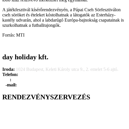
A játékfesztivál kísérőrendezvényén, a Pápai Cseh Sörfesztiválon
cseh söröket és ételeket kóstolhatnak a látogatók az Esterházy-
kastély udvarán, ahol a labdarúgó Európa-bajnokság csapatainak is
szurkolhatnak a futballrajongók.
Forrás: MTI
day holiday kft.
Iroda:
1024 Budapest, Keleti Károly utca 9., 2. emelet 5-6 ajtó.
Telefon:
+36 1 315 1666
F
a
x
:
+36 1 315 1670
E
-mail:
info@dayholiday.hu
RENDEZVÉNYSZERVEZÉS
Belső céges rendezvények
Reprezentációs rendezvények
Gasztronómiai rendezvények
Tematikus rendezvények