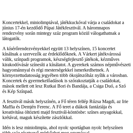
Koncertekkel, miniolimpiával, játékkuckóval várja a családokat a
június 17-én kezdődő Pápai Játékfesztivál. A háromnapos
rendezvény során mintegy száz program közül válogathatnak a
látogatók.
A kísérőrendezvényekkel együtt 13 helyszínen, 15 koncertet
kínálnak a szervezők az érdeklődőknek. A Várkert játékvárossá
válik, színpadi programok, készségfejlesztő játékok, kézműves
kirakodóvásár színesíti a kínálatot. A gyerekek számos népművészeti
hagyománnyal és régi mesterségekkel ismerkedhetnek. A
környezettudatosság jegyében több ökojátszóház nyílik a városban.
Koncertek és gyermekelőadások is szórakoztatják a családokat,
mások mellett ott lesz Rutkai Bori és Bandája, a Csiga Duó, a Szó
és Kép Színpad.
A fesztivál másik helyszínén, a Fő téren fellép Rúzsa Magdi, az Irie
Maffia és Demjén Ferenc. A Fő teret a diákok fantáziája és
kreativitása öltözteti majd fesztivál-köntösbe: színes anyagokkal,
krétával, maguk készítette zászlókkal.
Idén is lesz miniolimpia, ahol nyolc sportágban nyolc helyszínen
több száz résztvevő mérkőzhet meg egymással.