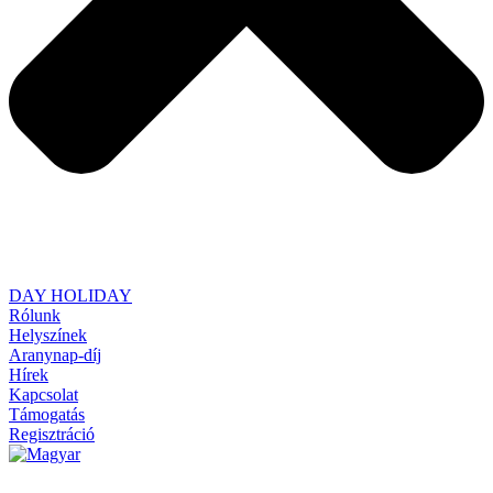
DAY HOLIDAY
Rólunk
Helyszínek
Aranynap-díj
Hírek
Kapcsolat
Támogatás
Regisztráció