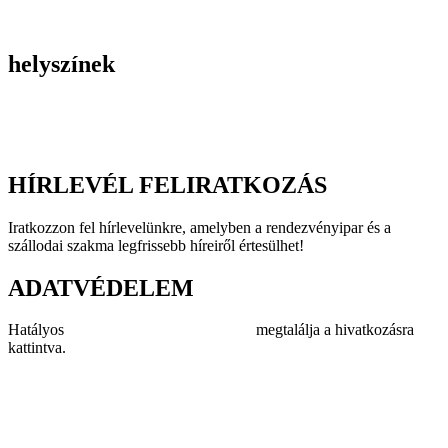
Incentive utak
Kiegészítő programok
helyszínek
Szállodák
Éttermek
Rendezvényhelyszínek
HÍRLEVÉL FELIRATKOZÁS
Iratkozzon fel hírlevelünkre, amelyben a rendezvényipar és a
szállodai szakma legfrissebb híreiről értesülhet!
ADATVÉDELEM
Hatályos
adatvédelmi szabályzatunkat
megtalálja a hivatkozásra
kattintva.
Impresszum