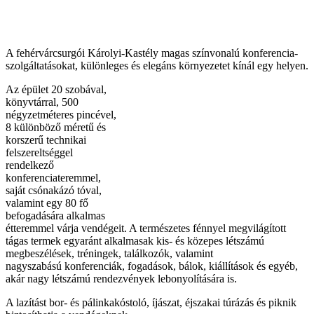
A fehérvárcsurgói Károlyi-Kastély magas színvonalú konferencia-
szolgáltatásokat, különleges és elegáns környezetet kínál egy helyen.
Az épület 20 szobával,
könyvtárral, 500
négyzetméteres pincével,
8 különböző méretű és
korszerű technikai
felszereltséggel
rendelkező
konferenciateremmel,
saját csónakázó tóval,
valamint egy 80 fő
befogadására alkalmas
étteremmel várja vendégeit. A természetes fénnyel megvilágított
tágas termek egyaránt alkalmasak kis- és közepes létszámú
megbeszélések, tréningek, találkozók, valamint
nagyszabású konferenciák, fogadások, bálok, kiállítások és egyéb,
akár nagy létszámú rendezvények lebonyolítására is.
A lazítást bor- és pálinkakóstoló, íjászat, éjszakai túrázás és piknik