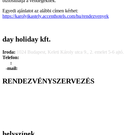
biztosíthatja a vendégeknek.
Egyedi ajánlatot az alábbi címen kérhet:
https://karolyikastely.accenthotels.com/hu/rendezvenyek
day holiday kft.
Iroda:
1024 Budapest, Keleti Károly utca 9., 2. emelet 5-6 ajtó.
Telefon:
+36 1 315 1666
F
a
x
:
+36 1 315 1670
E
-mail:
info@dayholiday.hu
RENDEZVÉNYSZERVEZÉS
Belső céges rendezvények
Reprezentációs rendezvények
Gasztronómiai rendezvények
Tematikus rendezvények
Incentive utak
Kiegészítő programok
helyszínek