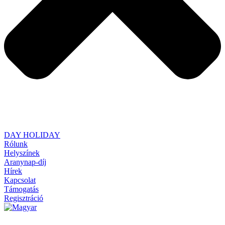
DAY HOLIDAY
Rólunk
Helyszínek
Aranynap-díj
Hírek
Kapcsolat
Támogatás
Regisztráció