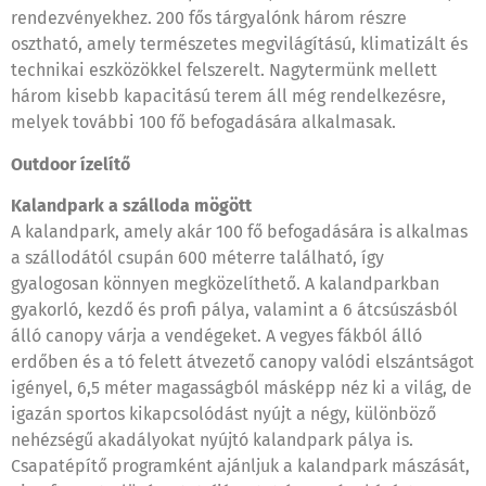
rendezvényekhez. 200 fős tárgyalónk három részre
osztható, amely természetes megvilágítású, klimatizált és
technikai eszközökkel felszerelt. Nagytermünk mellett
három kisebb kapacitású terem áll még rendelkezésre,
melyek további 100 fő befogadására alkalmasak.
Outdoor ízelítő
Kalandpark a szálloda mögött
A kalandpark, amely akár 100 fő befogadására is alkalmas
a szállodától csupán 600 méterre található, így
gyalogosan könnyen megközelíthető. A kalandparkban
gyakorló, kezdő és profi pálya, valamint a 6 átcsúszásból
álló canopy várja a vendégeket. A vegyes fákból álló
erdőben és a tó felett átvezető canopy valódi elszántságot
igényel, 6,5 méter magasságból másképp néz ki a világ, de
igazán sportos kikapcsolódást nyújt a négy, különböző
nehézségű akadályokat nyújtó kalandpark pálya is.
Csapatépítő programként ajánljuk a kalandpark mászását,