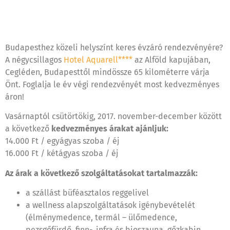
Budapesthez közeli helyszínt keres évzáró rendezvényére?
A négycsillagos
Hotel Aquarell****
az Alföld kapujában,
Cegléden, Budapesttől mindössze 65 kilométerre várja
Önt. Foglalja le év végi rendezvényét most kedvezményes
áron!
Vasárnaptól csütörtökig, 2017. november-december között
a következő
kedvezményes árakat ajánljuk:
14.000 Ft / egyágyas szoba / éj
16.000 Ft / kétágyas szoba / éj
Az árak a következő szolgáltatásokat tartalmazzák:
a szállást büféasztalos reggelivel
a wellness alapszolgáltatások igénybevételét
(élménymedence, termál – ülőmedence,
pezsgőfürdő, finn-, infra és bioszauna, gőzkabin,