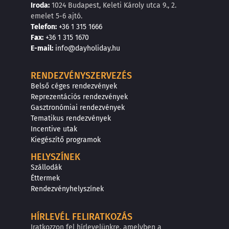
Iroda:
1024 Budapest, Keleti Károly utca 9., 2.
emelet 5-6 ajtó.
Telefon:
+36 1 315 1666
F
a
x
:
+36 1 315 1670
E
-mail:
info@dayholiday.hu
RENDEZVÉNYSZERVEZÉS
Belső céges rendezvények
Reprezentációs rendezvények
Gasztronómiai rendezvények
Tematikus rendezvények
Incentive utak
Kiegészítő programok
HELYSZÍNEK
Szállodák
Éttermek
Rendezvényhelyszínek
HÍRLEVÉL FELIRATKOZÁS
Iratkozzon fel hírlevelünkre, amelyben a