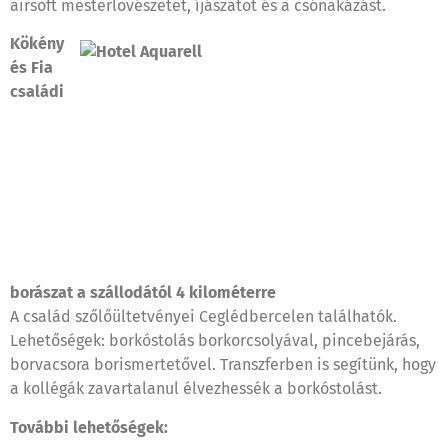
airsoft mesterlövészetet, íjászatot és a csónakázást.
Kökény
és Fia
családi
borászat a szállodától 4 kilométerre
A család szőlőültetvényei Ceglédbercelen találhatók.
Lehetőségek: borkóstolás borkorcsolyával, pincebejárás,
borvacsora borismertetővel. Transzferben is segítünk, hogy
a kollégák zavartalanul élvezhessék a borkóstolást.
További lehetőségek: