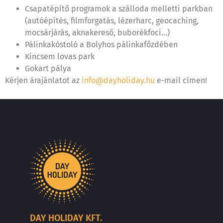
Csapatépítő programok a szálloda melletti parkban
(autóépítés, filmforgatás, lézerharc, geocaching,
mocsárjárás, aknakereső, buborékfoci…)
Pálinkakóstoló a Bolyhos pálinkafőzdében
Kincsem lovas park
Gokart pálya
Kérjen árajánlatot az
info@dayholiday.hu
e-mail címen!
DAY HOLIDAY KFT.