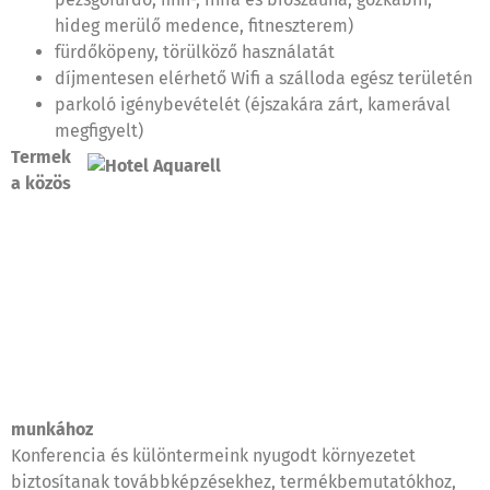
hideg merülő medence, fitneszterem)
fürdőköpeny, törülköző használatát
díjmentesen elérhető Wifi a szálloda egész területén
parkoló igénybevételét (éjszakára zárt, kamerával
megfigyelt)
Termek
a közös
munkához
Konferencia és különtermeink nyugodt környezetet
biztosítanak továbbképzésekhez, termékbemutatókhoz,