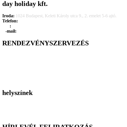
day holiday kft.
Iroda:
1024 Budapest, Keleti Károly utca 9., 2. emelet 5-6 ajtó.
Telefon:
+36 1 315 1666
F
a
x
:
+36 1 315 1670
E
-mail:
info@dayholiday.hu
RENDEZVÉNYSZERVEZÉS
Belső céges rendezvények
Reprezentációs rendezvények
Gasztronómiai rendezvények
Tematikus rendezvények
Incentive utak
Kiegészítő programok
helyszínek
Szállodák
Éttermek
Rendezvényhelyszínek
HÍRLEVÉL FELIRATKOZÁS