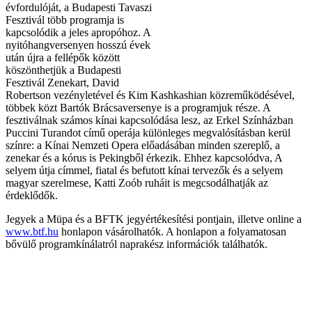
évfordulóját, a Budapesti Tavaszi
Fesztivál több programja is
kapcsolódik a jeles apropóhoz. A
nyitóhangversenyen hosszú évek
után újra a fellépők között
köszönthetjük a Budapesti
Fesztivál Zenekart, David
Robertson vezényletével és Kim Kashkashian közreműködésével,
többek közt Bartók Brácsaversenye is a programjuk része. A
fesztiválnak számos kínai kapcsolódása lesz, az Erkel Színházban
Puccini Turandot című operája különleges megvalósításban kerül
színre: a Kínai Nemzeti Opera előadásában minden szereplő, a
zenekar és a kórus is Pekingből érkezik. Ehhez kapcsolódva, A
selyem útja címmel, fiatal és befutott kínai tervezők és a selyem
magyar szerelmese, Katti Zoób ruháit is megcsodálhatják az
érdeklődők.
Jegyek a Müpa és a BFTK jegyértékesítési pontjain, illetve online a
www.btf.hu
honlapon vásárolhatók. A honlapon a folyamatosan
bővülő programkínálatról naprakész információk találhatók.