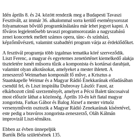
Idén április 8. és 24. között rendezik meg a Budapesti Tavaszi
Fesztivált, az immár 36. alkalommal sorra kerülő eseménysorozat
folyamatosan bővülő programkínálatára már lehet jegyet kapni. A
főváros legjelentősebb tavaszi programsorozatán a nagyszabású
zenei koncertek mellett számos opera, tánc- és színházi,
képzőművészeti, valamint szabadtéri program várja az érdeklődőket.
A fesztivál programja több izgalmas tematika köré szerveződik.
Liszt Ferenc, a magyar és egyetemes zenetörténet kiemelkedő alakja
tiszteletére ismét műsorra tűzik a komponista és kortársai darabjait,
valamint olyan alkotásokat, amelyeket a mester ihletett. A
zeneszerző Weimarban komponált fő műve, a Krisztus a
Staatskapelle Weimar és a Magyar Rádió Énekkarának előadásában
csendül fel, és Liszt inspirálta Dubrovay László: Faust, az
elkárhozott című szerzeményét, amelyet a Pécsi Balett táncosaival
most először láthat a közönség. Április 10-én két fiatal magyar
zongorista, Farkas Gábor és Balog József a mester virtuóz
versenyművein osztozik a Magyar Rádió Zenekarának kíséretével,
este pedig a bravúros zongorista-zeneszerző, Oláh Kálmán
improvizál Liszt-témákra.
Ebben az évben ünnepeljük
Bartók Béla születésének 135.