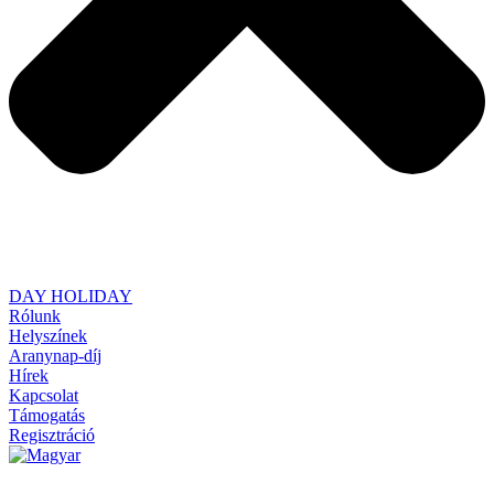
DAY HOLIDAY
Rólunk
Helyszínek
Aranynap-díj
Hírek
Kapcsolat
Támogatás
Regisztráció