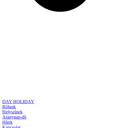
DAY HOLIDAY
Rólunk
Helyszínek
Aranynap-díj
Hírek
Kapcsolat