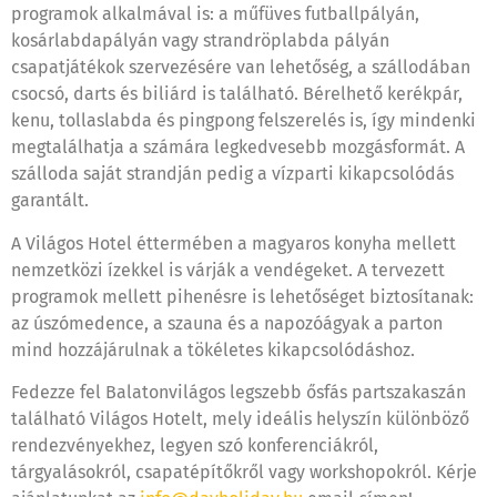
programok alkalmával is: a műfüves futballpályán,
kosárlabdapályán vagy strandröplabda pályán
csapatjátékok szervezésére van lehetőség, a szállodában
csocsó, darts és biliárd is található. Bérelhető kerékpár,
kenu, tollaslabda és pingpong felszerelés is, így mindenki
megtalálhatja a számára legkedvesebb mozgásformát. A
szálloda saját strandján pedig a vízparti kikapcsolódás
garantált.
A Világos Hotel éttermében a magyaros konyha mellett
nemzetközi ízekkel is várják a vendégeket. A tervezett
programok mellett pihenésre is lehetőséget biztosítanak:
az úszómedence, a szauna és a napozóágyak a parton
mind hozzájárulnak a tökéletes kikapcsolódáshoz.
Fedezze fel Balatonvilágos legszebb ősfás partszakaszán
található Világos Hotelt, mely ideális helyszín különböző
rendezvényekhez, legyen szó konferenciákról,
tárgyalásokról, csapatépítőkről vagy workshopokról. Kérje