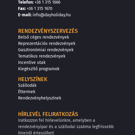
Telefon:
+36 1 315 1666
F
a
x
:
+36 1 315 1670
E
-mail:
info@dayholiday.hu
RENDEZVÉNYSZERVEZÉS
Belső céges rendezvények
Reprezentációs rendezvények
Gasztronómiai rendezvények
Tematikus rendezvények
Incentive utak
Kiegészítő programok
HELYSZÍNEK
Szállodák
Éttermek
Rendezvényhelyszínek
HÍRLEVÉL FELIRATKOZÁS
Iratkozzon fel hírlevelünkre, amelyben a
rendezvényipar és a szállodai szakma legfrissebb
híreiről értesülhet!