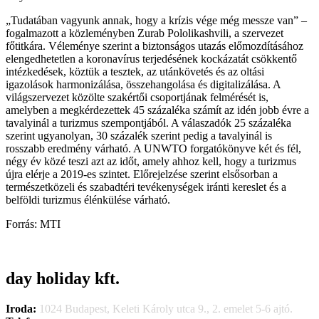
„Tudatában vagyunk annak, hogy a krízis vége még messze van” –
fogalmazott a közleményben Zurab Pololikashvili, a szervezet
főtitkára. Véleménye szerint a biztonságos utazás előmozdításához
elengedhetetlen a koronavírus terjedésének kockázatát csökkentő
intézkedések, köztük a tesztek, az utánkövetés és az oltási
igazolások harmonizálása, összehangolása és digitalizálása. A
világszervezet közölte szakértői csoportjának felmérését is,
amelyben a megkérdezettek 45 százaléka számít az idén jobb évre a
tavalyinál a turizmus szempontjából. A válaszadók 25 százaléka
szerint ugyanolyan, 30 százalék szerint pedig a tavalyinál is
rosszabb eredmény várható. A UNWTO forgatókönyve két és fél,
négy év közé teszi azt az időt, amely ahhoz kell, hogy a turizmus
újra elérje a 2019-es szintet. Előrejelzése szerint elsősorban a
természetközeli és szabadtéri tevékenységek iránti kereslet és a
belföldi turizmus élénkülése várható.
Forrás: MTI
day holiday kft.
Iroda:
1024 Budapest, Keleti Károly utca 9., 2. emelet 5-6 ajtó.