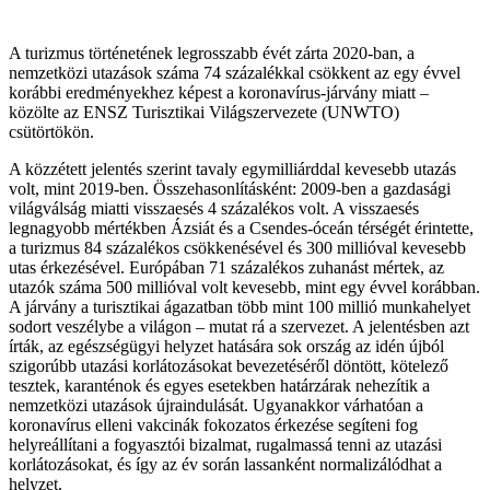
A turizmus történetének legrosszabb évét zárta 2020-ban, a
nemzetközi utazások száma 74 százalékkal csökkent az egy évvel
korábbi eredményekhez képest a koronavírus-járvány miatt –
közölte az ENSZ Turisztikai Világszervezete (UNWTO)
csütörtökön.
A közzétett jelentés szerint tavaly egymilliárddal kevesebb utazás
volt, mint 2019-ben. Összehasonlításként: 2009-ben a gazdasági
világválság miatti visszaesés 4 százalékos volt. A visszaesés
legnagyobb mértékben Ázsiát és a Csendes-óceán térségét érintette,
a turizmus 84 százalékos csökkenésével és 300 millióval kevesebb
utas érkezésével. Európában 71 százalékos zuhanást mértek, az
utazók száma 500 millióval volt kevesebb, mint egy évvel korábban.
A járvány a turisztikai ágazatban több mint 100 millió munkahelyet
sodort veszélybe a világon – mutat rá a szervezet. A jelentésben azt
írták, az egészségügyi helyzet hatására sok ország az idén újból
szigorúbb utazási korlátozásokat bevezetéséről döntött, kötelező
tesztek, karanténok és egyes esetekben határzárak nehezítik a
nemzetközi utazások újraindulását. Ugyanakkor várhatóan a
koronavírus elleni vakcinák fokozatos érkezése segíteni fog
helyreállítani a fogyasztói bizalmat, rugalmassá tenni az utazási
korlátozásokat, és így az év során lassanként normalizálódhat a
helyzet.