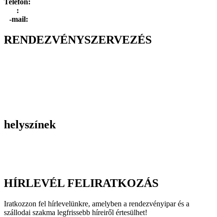
Telefon:
+36 1 315 1666
F
a
x
:
+36 1 315 1670
E
-mail:
info@dayholiday.hu
RENDEZVÉNYSZERVEZÉS
Belső céges rendezvények
Reprezentációs rendezvények
Gasztronómiai rendezvények
Tematikus rendezvények
Incentive utak
Kiegészítő programok
helyszínek
Szállodák
Éttermek
Rendezvényhelyszínek
HÍRLEVÉL FELIRATKOZÁS
Iratkozzon fel hírlevelünkre, amelyben a rendezvényipar és a
szállodai szakma legfrissebb híreiről értesülhet!