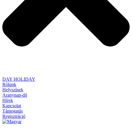
DAY HOLIDAY
Rólunk
Helyszínek
Aranynap-díj
Hírek
Kapcsolat
Támogatás
Regisztráció