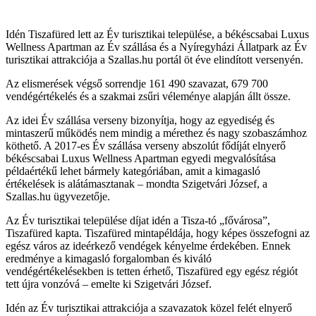
Idén Tiszafüred lett az Év turisztikai települése, a békéscsabai Luxus
Wellness Apartman az Év szállása és a Nyíregyházi Állatpark az Év
turisztikai attrakciója a Szallas.hu portál öt éve elindított versenyén.
Az elismerések végső sorrendje 161 490 szavazat, 679 700
vendégértékelés és a szakmai zsűri véleménye alapján állt össze.
Az idei Év szállása verseny bizonyítja, hogy az egyediség és
mintaszerű működés nem mindig a mérethez és nagy szobaszámhoz
köthető. A 2017-es Év szállása verseny abszolút fődíját elnyerő
békéscsabai Luxus Wellness Apartman egyedi megvalósítása
példaértékű lehet bármely kategóriában, amit a kimagasló
értékelések is alátámasztanak – mondta Szigetvári József, a
Szallas.hu ügyvezetője.
Az Év turisztikai települése díjat idén a Tisza-tó „fővárosa”,
Tiszafüred kapta. Tiszafüred mintapéldája, hogy képes összefogni az
egész város az ideérkező vendégek kényelme érdekében. Ennek
eredménye a kimagasló forgalomban és kiváló
vendégértékelésekben is tetten érhető, Tiszafüred egy egész régiót
tett újra vonzóvá – emelte ki Szigetvári József.
Idén az Év turisztikai attrakciója a szavazatok közel felét elnyerő