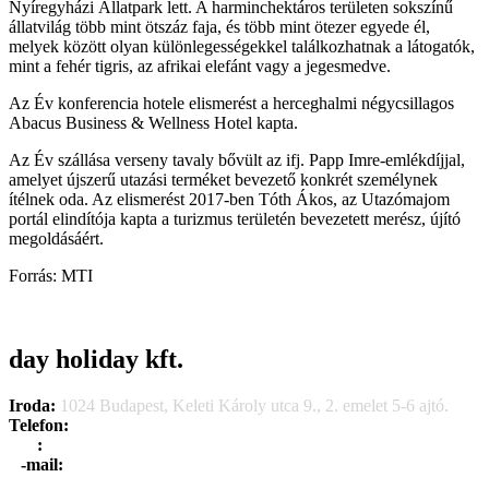
Nyíregyházi Állatpark lett. A harminchektáros területen sokszínű
állatvilág több mint ötszáz faja, és több mint ötezer egyede él,
melyek között olyan különlegességekkel találkozhatnak a látogatók,
mint a fehér tigris, az afrikai elefánt vagy a jegesmedve.
Az Év konferencia hotele elismerést a herceghalmi négycsillagos
Abacus Business & Wellness Hotel kapta.
Az Év szállása verseny tavaly bővült az ifj. Papp Imre-emlékdíjjal,
amelyet újszerű utazási terméket bevezető konkrét személynek
ítélnek oda. Az elismerést 2017-ben Tóth Ákos, az Utazómajom
portál elindítója kapta a turizmus területén bevezetett merész, újító
megoldásáért.
Forrás: MTI
day holiday kft.
Iroda:
1024 Budapest, Keleti Károly utca 9., 2. emelet 5-6 ajtó.
Telefon:
+36 1 315 1666
F
a
x
:
+36 1 315 1670
E
-mail:
info@dayholiday.hu