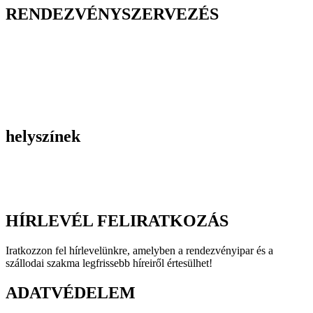
RENDEZVÉNYSZERVEZÉS
Belső céges rendezvények
Reprezentációs rendezvények
Gasztronómiai rendezvények
Tematikus rendezvények
Incentive utak
Kiegészítő programok
helyszínek
Szállodák
Éttermek
Rendezvényhelyszínek
HÍRLEVÉL FELIRATKOZÁS
Iratkozzon fel hírlevelünkre, amelyben a rendezvényipar és a
szállodai szakma legfrissebb híreiről értesülhet!
ADATVÉDELEM