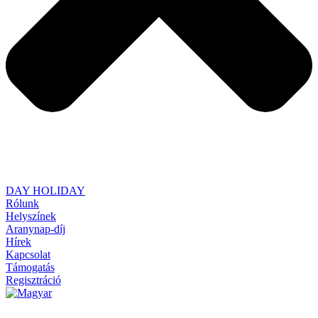
DAY HOLIDAY
Rólunk
Helyszínek
Aranynap-díj
Hírek
Kapcsolat
Támogatás
Regisztráció