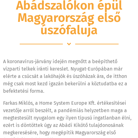
Abádszalókon épül
Magyarország első
úszófaluja
A koronavírus-járvány idején megnőtt a beépíthető
vízparti telkek iránti kereslet. Nyugat-Európában már
elérte a csúcsát a lakóhajók és úszóházak ára, de itthon
még csak most kezd igazán bekerülni a köztudatba ez a
befektetési forma.
Farkas Miklós, a Home System Europe Kft. értékesítései
vezetője arról beszélt, a pandémiás helyzetben maga a
megtestesült nyugalom egy ilyen típusú ingatlanban élni,
ezért is döntöttek úgy az Abádi Kikötő tulajdonosának
megkeresésére, hogy megépítik Magyarország első