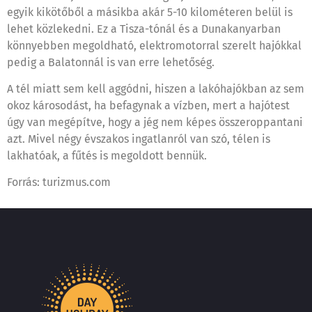
egyik kikötőből a másikba akár 5-10 kilométeren belül is
lehet közlekedni. Ez a Tisza-tónál és a Dunakanyarban
könnyebben megoldható, elektromotorral szerelt hajókkal
pedig a Balatonnál is van erre lehetőség.
A tél miatt sem kell aggódni, hiszen a lakóhajókban az sem
okoz károsodást, ha befagynak a vízben, mert a hajótest
úgy van megépítve, hogy a jég nem képes összeroppantani
azt. Mivel négy évszakos ingatlanról van szó, télen is
lakhatóak, a fűtés is megoldott bennük.
Forrás: turizmus.com