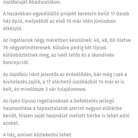
úszófaluját Abádszalókon.
A hazánkban egyedülálló projekt keretein belül 17 darab
ház épül, melyekből az első 10 már idén júniusban
elkészül.
Az ingatlanok négy méretben készülnek: 40, 48, 60 illetve
76 négyzetméteresek. Külsőre pedig két típust
különböztetnek meg, az ívelt tetős és a skandináv
koncepciót.
Az úszófalu iránt jelentős az érdeklődés, bár még csak a
kivitelezés zajlik, a 17 elérhető úszóházból 14 már el is
kelt, és mindössze 3 vár tulajdonosra.
Az ilyen típusú ingatlanoknak a befektetés jellegű
hasznosítása a tapasztalatok szerint nagyon előtérbe
került, hiszen saját használat mellett bérbe is lehet adni
azokat.
A ház, amivel közlekedni lehet