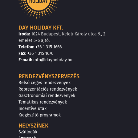
DAY HOLIDAY KFT.
Iroda:
1024 Budapest, Keleti Károly utca 9., 2.
emelet 5-6 ajtó.
Telefon:
+36 1 315 1666
F
a
x
:
+36 1 315 1670
E
-mail:
info@dayholiday.hu
RENDEZVÉNYSZERVEZÉS
Belső céges rendezvények
Reprezentációs rendezvények
Gasztronómiai rendezvények
Tematikus rendezvények
Incentive utak
Kiegészítő programok
HELYSZÍNEK
Szállodák