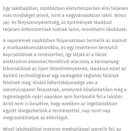
Egy lakóhajóban, úszóházban életvitelszerűen élni teljesen
más minőséget jelent, mint a nagyvárosokban lakni. Nincs
zaj- és fényszennyezettség, az építmények ráadásul
teljesen önfenntartóak tudnak lenni, mondhatni ökoházak.
A napelemek napközben folyamatosan termelik az áramot
a munkaakkumulátorokba, és egy inverteren keresztül
kapcsolódnak a rendszerhez, így látják el a házat
elektromos árammal.Rendkívül alacsony a károsanyag-
kibocsátásuk az ilyen létesítményeknek, ráadásul ezzel az
építési technológiával egy vastagabb téglaház falának
felelnek meg. Kiváló hőtartóképessége van a
szendvicspanel falazatnak, amelynek köszönhetően még a
legmelegebb nyári napokon sem forrósodik fel a lakótér.
Arról nem is beszélve, hogy ezekben az ingatlanokban
együtt lélegezhetünk a természettel, nap mint nap
megcsodálhatjuk az élővilágot.
Mivel lakóhajóikat motoros meghajtással szerelik fel, az