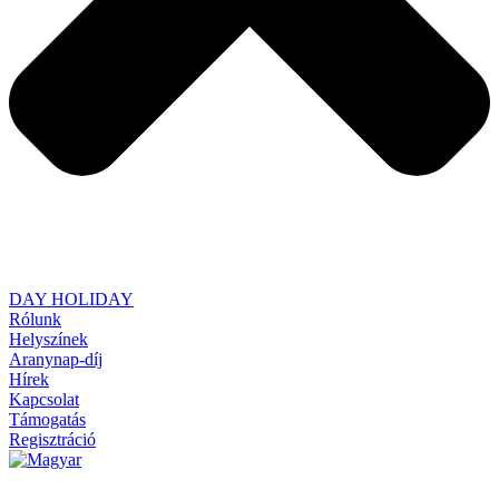
DAY HOLIDAY
Rólunk
Helyszínek
Aranynap-díj
Hírek
Kapcsolat
Támogatás
Regisztráció