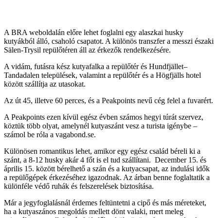
A BRA weboldalán előre lehet foglalni egy alaszkai husky
kutyákból álló, csaholó csapatot. A különös transzfer a messzi északi
Sälen-Trysil repülőtéren áll az érkezők rendelkezésére.
A vidám, futásra kész kutyafalka a repülőtér és Hundfjället–
Tandadalen települések, valamint a repülőtér és a Högfjälls hotel
között szállítja az utasokat.
Az út 45, illetve 60 perces, és a Peakpoints nevű cég felel a fuvarért.
A Peakpoints ezen kívül egész évben számos hegyi túrát szervez,
köztük több olyat, amelynél kutyaszánt vesz a turista igénybe –
számol be róla a vagabond.se.
Különösen romantikus lehet, amikor egy egész család béreli ki a
szánt, a 8-12 husky akár 4 főt is el tud szállítani. December 15. és
április 15. között bérelhető a szán és a kutyacsapat, az indulási idők
a repülőgépek érkezéséhez igazodnak. Az árban benne foglaltatik a
különféle védő ruhák és felszerelések biztosítása.
Már a jegyfoglalásnál érdemes feltüntetni a cipő és más méreteket,
ha a kutyaszános megoldás mellett dönt valaki, mert meleg