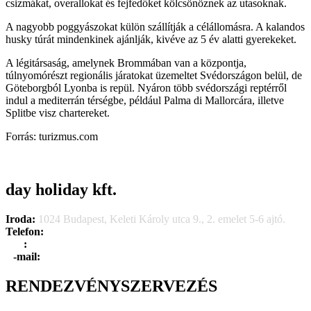
csizmákat, overallokat és fejfedőket kölcsönöznek az utasoknak.
A nagyobb poggyászokat külön szállítják a célállomásra. A kalandos
husky túrát mindenkinek ajánlják, kivéve az 5 év alatti gyerekeket.
A légitársaság, amelynek Brommában van a központja,
túlnyomórészt regionális járatokat üzemeltet Svédországon belül, de
Göteborgból Lyonba is repül. Nyáron több svédországi reptérről
indul a mediterrán térségbe, például Palma di Mallorcára, illetve
Splitbe visz chartereket.
Forrás: turizmus.com
day holiday kft.
Iroda:
1024 Budapest, Keleti Károly utca 9., 2. emelet 5-6 ajtó.
Telefon:
+36 1 315 1666
F
a
x
:
+36 1 315 1670
E
-mail:
info@dayholiday.hu
RENDEZVÉNYSZERVEZÉS