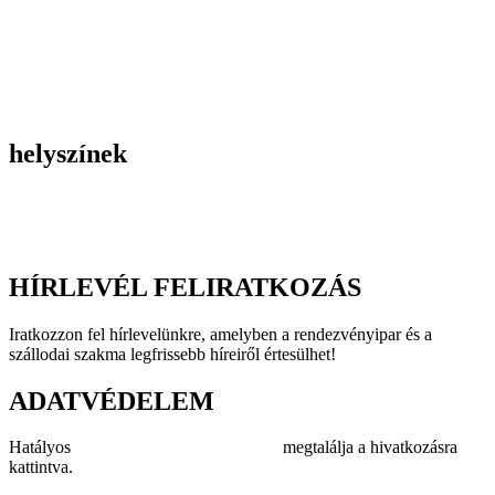
Belső céges rendezvények
Reprezentációs rendezvények
Gasztronómiai rendezvények
Tematikus rendezvények
Incentive utak
Kiegészítő programok
helyszínek
Szállodák
Éttermek
Rendezvényhelyszínek
HÍRLEVÉL FELIRATKOZÁS
Iratkozzon fel hírlevelünkre, amelyben a rendezvényipar és a
szállodai szakma legfrissebb híreiről értesülhet!
ADATVÉDELEM
Hatályos
adatvédelmi szabályzatunkat
megtalálja a hivatkozásra
kattintva.